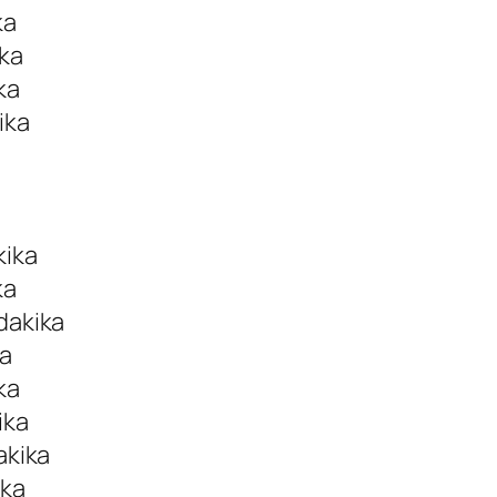
ka
ika
ka
ika
a
kika
ka
dakika
ka
ka
ika
akika
ika