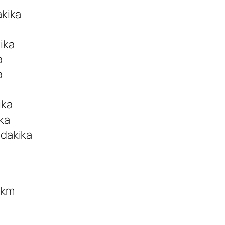
akika
ika
a
a
ika
ika
 dakika
 km