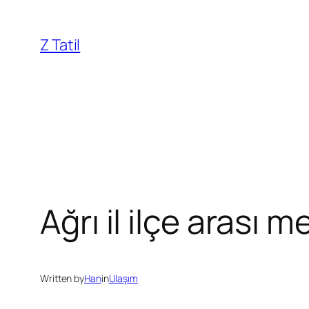
İçeriğe
geç
Z Tatil
Ağrı il ilçe arası 
Written by
Han
in
Ulaşım