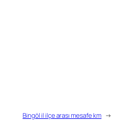
Bingöl il ilçe arası mesafe km
→