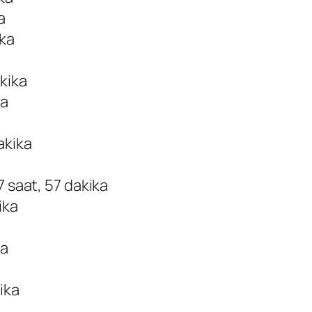
a
ika
akika
ka
akika
7 saat, 57 dakika
ika
ka
ika