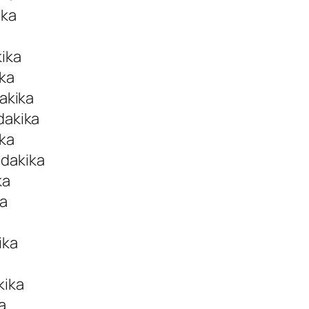
ika
kika
ika
dakika
dakika
ika
 dakika
ka
ka
ika
kika
a