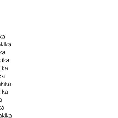
ka
akika
ika
kika
kika
ka
akika
kika
a
ka
akika