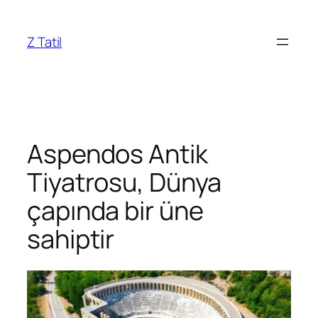
İçeriğe
geç
Z Tatil
Aspendos Antik
Tiyatrosu, Dünya
çapında bir üne
sahiptir