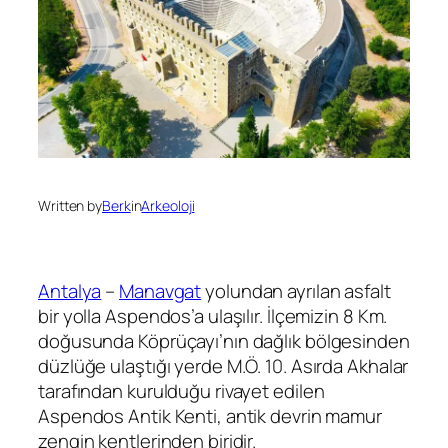
Written by
Berk
in
Arkeoloji
Antalya
–
Manavgat
yolundan ayrılan asfalt
bir yolla Aspendos’a ulaşılır. İlçemizin 8 Km.
doğusunda Köprüçayı’nın dağlık bölgesinden
düzlüğe ulaştığı yerde M.Ö. 10. Asırda Akhalar
tarafından kurulduğu rivayet edilen
Aspendos Antik Kenti, antik devrin mamur
zengin kentlerinden biridir.