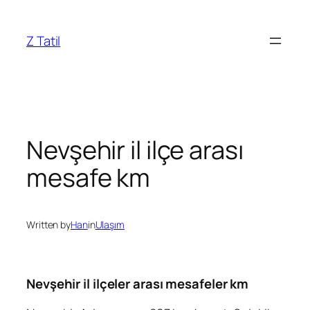
İçeriğe
geç
Z Tatil
Nevşehir il ilçe arası
mesafe km
Written by
Han
in
Ulaşım
Nevşehir il ilçeler arası mesafeler km