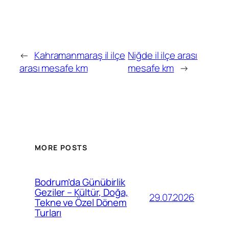
←
Kahramanmaraş il ilçe
Niğde il ilçe arası
arası mesafe km
mesafe km
→
MORE POSTS
Bodrum’da Günübirlik
Geziler – Kültür, Doğa,
29.07.2026
Tekne ve Özel Dönem
Turları