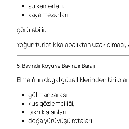
su kemerleri,
kaya mezarları
görülebilir.
Yoğun turistik kalabalıktan uzak olması, Ar
5. Bayındır Köyü ve Bayındır Barajı
Elmalı’nın doğal güzelliklerinden biri ola
göl manzarası,
kuş gözlemciliği,
piknik alanları,
doğa yürüyüşü rotaları