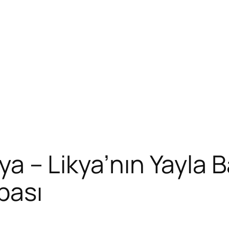
lya – Likya’nın Yayla 
bası