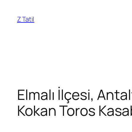
İçeriğe
geç
Z Tatil
Elmalı İlçesi, Anta
Kokan Toros Kasa