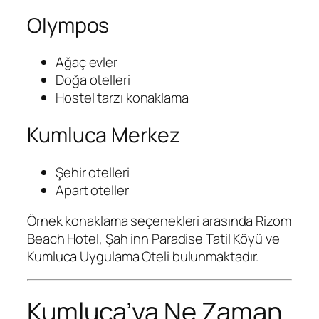
Olympos
Ağaç evler
Doğa otelleri
Hostel tarzı konaklama
Kumluca Merkez
Şehir otelleri
Apart oteller
Örnek konaklama seçenekleri arasında
Rizom
Beach Hotel
,
Şah inn Paradise Tatil Köyü
ve
Kumluca Uygulama Oteli
bulunmaktadır.
Kumluca’ya Ne Zaman