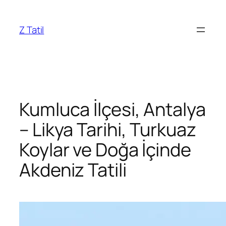
İçeriğe
geç
Z Tatil
Kumluca İlçesi, Antalya
– Likya Tarihi, Turkuaz
Koylar ve Doğa İçinde
Akdeniz Tatili