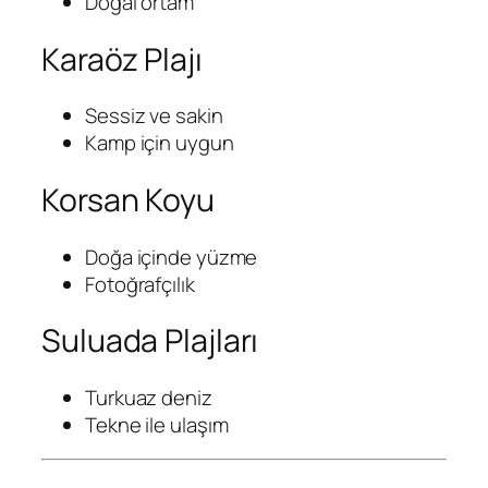
Doğal ortam
Karaöz Plajı
Sessiz ve sakin
Kamp için uygun
Korsan Koyu
Doğa içinde yüzme
Fotoğrafçılık
Suluada Plajları
Turkuaz deniz
Tekne ile ulaşım