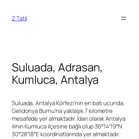
İçeriğe
geç
Z Tatil
Suluada, Adrasan,
Kumluca, Antalya
Suluada, Antalya Körfezi’nin en batı ucunda,
Gelidonya Burnu’na yaklaşık 7 kilometre
mesafede yer almaktadır. İdari olarak Antalya
ilinin Kumluca ilçesine bağlı olup 36°14′19″N
30°28′18″E koordinatlarında yer almaktadır.