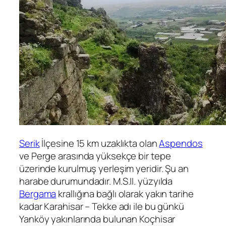
Serik
İlçesine 15 km uzaklıkta olan
Aspendos
ve Perge arasında yüksekçe bir tepe
üzerinde kurulmuş yerleşim yeridir. Şu an
harabe durumundadır. M.S.II. yüzyılda
Bergama
krallığına bağlı olarak yakın tarihe
kadar Karahisar – Tekke adı ile bu günkü
Yanköy yakınlarında bulunan Koçhisar