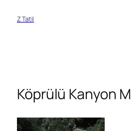
İçeriğe
geç
Z Tatil
Köprülü Kanyon Mil