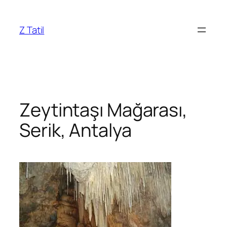
İçeriğe
geç
Z Tatil
Zeytintaşı Mağarası,
Serik, Antalya