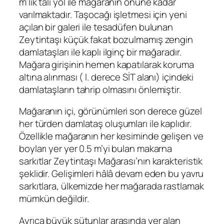
m’lik tali yol ile mağaranın önüne kadar
varılmaktadır. Taşocağı işletmesi için yeni
açılan bir galeri ile tesadüfen bulunan
Zeytintaşı küçük fakat bozulmamış zengin
damlataşları ile kaplı ilginç bir mağaradır.
Mağara girişinin hemen kapatılarak koruma
altına alınması ( l. derece SİT alanı) içindeki
damlataşların tahrip olmasını önlemiştir.
Mağaranın içi, görünümleri son derece güzel
her türden damlataş oluşumları ile kaplıdır.
Özellikle mağaranın her kesiminde gelişen ve
boyları yer yer 0.5 m’yi bulan makarna
sarkıtlar Zeytintaşı Mağarası’nın karakteristik
şeklidir. Gelişimleri hâlâ devam eden bu yavru
sarkıtlara, ülkemizde her mağarada rastlamak
mümkün değildir.
Ayrıca büyük sütunlar arasında yer alan