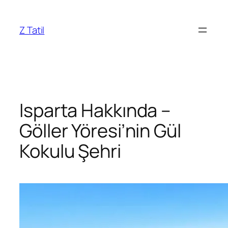
İçeriğe
geç
Z Tatil
Isparta Hakkında –
Göller Yöresi’nin Gül
Kokulu Şehri