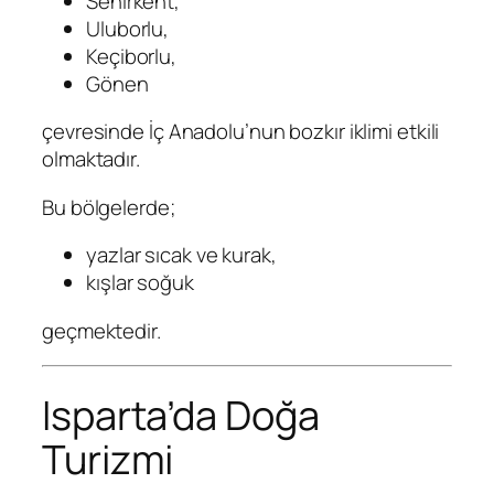
Senirkent,
Uluborlu,
Keçiborlu,
Gönen
çevresinde İç Anadolu’nun bozkır iklimi etkili
olmaktadır.
Bu bölgelerde;
yazlar sıcak ve kurak,
kışlar soğuk
geçmektedir.
Isparta’da Doğa
Turizmi