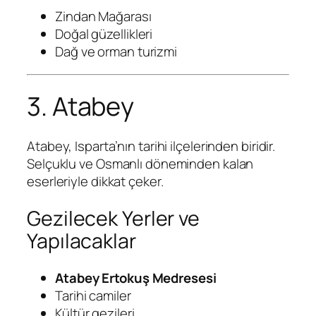
Zindan Mağarası
Doğal güzellikleri
Dağ ve orman turizmi
3. Atabey
Atabey, Isparta’nın tarihi ilçelerinden biridir.
Selçuklu ve Osmanlı döneminden kalan
eserleriyle dikkat çeker.
Gezilecek Yerler ve
Yapılacaklar
Atabey Ertokuş Medresesi
Tarihi camiler
Kültür gezileri