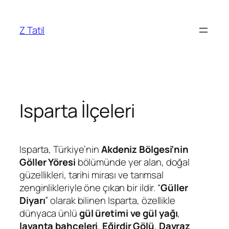
İçeriğe
geç
Z Tatil
Isparta İlçeleri
Isparta, Türkiye’nin
Akdeniz Bölgesi’nin
Göller Yöresi
bölümünde yer alan, doğal
güzellikleri, tarihi mirası ve tarımsal
zenginlikleriyle öne çıkan bir ildir. “
Güller
Diyarı
” olarak bilinen Isparta, özellikle
dünyaca ünlü
gül üretimi ve gül yağı
,
lavanta bahçeleri
,
Eğirdir Gölü
,
Davraz