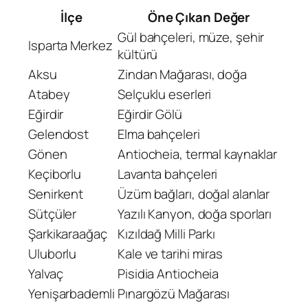
İlçe
Öne Çıkan Değer
Gül bahçeleri, müze, şehir
Isparta Merkez
kültürü
Aksu
Zindan Mağarası, doğa
Atabey
Selçuklu eserleri
Eğirdir
Eğirdir Gölü
Gelendost
Elma bahçeleri
Gönen
Antiocheia, termal kaynaklar
Keçiborlu
Lavanta bahçeleri
Senirkent
Üzüm bağları, doğal alanlar
Sütçüler
Yazılı Kanyon, doğa sporları
Şarkikaraağaç
Kızıldağ Milli Parkı
Uluborlu
Kale ve tarihi miras
Yalvaç
Pisidia Antiocheia
Yenişarbademli
Pınargözü Mağarası