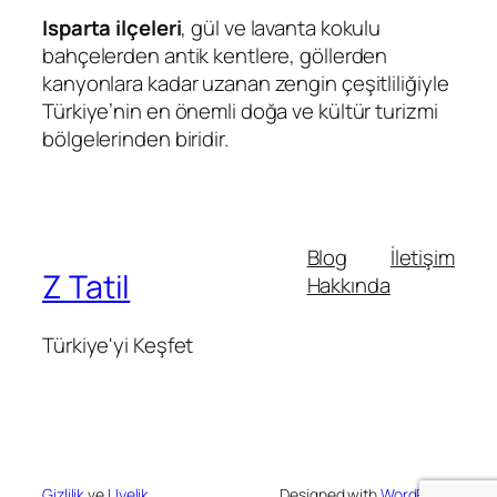
Isparta ilçeleri
, gül ve lavanta kokulu
bahçelerden antik kentlere, göllerden
kanyonlara kadar uzanan zengin çeşitliliğiyle
Türkiye’nin en önemli doğa ve kültür turizmi
bölgelerinden biridir.
Blog
İletişim
Z Tatil
Hakkında
Türkiye'yi Keşfet
Gizlilik
ve
Uyelik
Designed with
WordPress