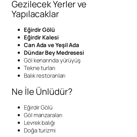
Gezilecek Yerler ve
Yapılacaklar
Eğirdir Gölü
Eğirdir Kalesi
Can Ada ve Yeşil Ada
Dündar Bey Medresesi
Göl kenarında yürüyüş
Tekne turları
Balık restoranları
Ne İle Ünlüdür?
Eğirdir Gölü
Göl manzaraları
Levrek balığı
Doğa turizmi