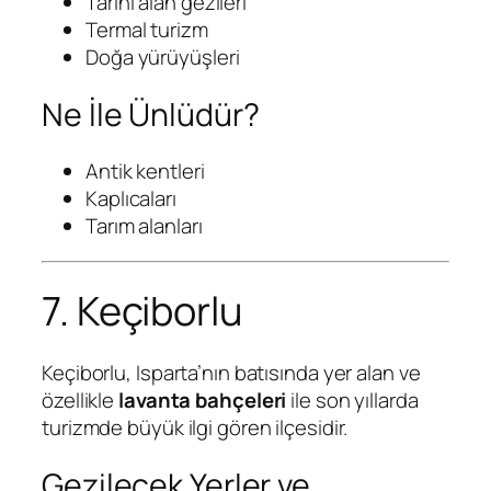
Tarihi alan gezileri
Termal turizm
Doğa yürüyüşleri
Ne İle Ünlüdür?
Antik kentleri
Kaplıcaları
Tarım alanları
7. Keçiborlu
Keçiborlu, Isparta’nın batısında yer alan ve
özellikle
lavanta bahçeleri
ile son yıllarda
turizmde büyük ilgi gören ilçesidir.
Gezilecek Yerler ve