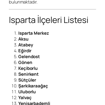
bulunmaktadır.
Isparta İlçeleri Listesi
Isparta Merkez
Aksu
Atabey
Eğirdir
Gelendost
Gönen
Keçiborlu
Senirkent
Sütçüler
Şarkikaraağaç
Uluborlu
Yalvaç
Yenişarbademli