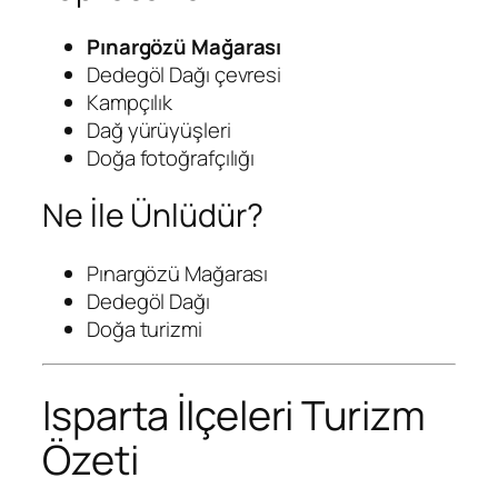
Pınargözü Mağarası
Dedegöl Dağı çevresi
Kampçılık
Dağ yürüyüşleri
Doğa fotoğrafçılığı
Ne İle Ünlüdür?
Pınargözü Mağarası
Dedegöl Dağı
Doğa turizmi
Isparta İlçeleri Turizm
Özeti