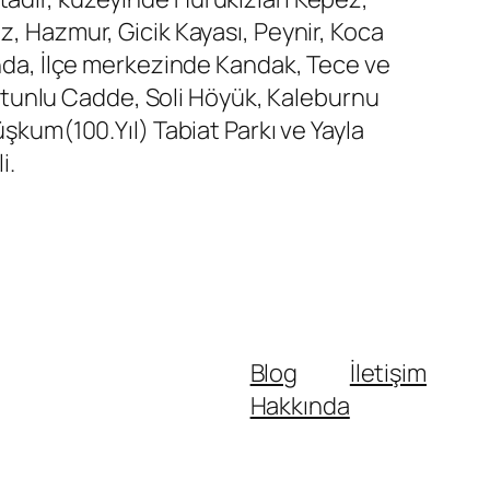
z, Hazmur, Gicik Kayası, Peynir, Koca
sında, İlçe merkezinde Kandak, Tece ve
 Sütunlu Cadde, Soli Höyük, Kaleburnu
üşkum(100.Yıl) Tabiat Parkı ve Yayla
i.
Blog
İletişim
Hakkında