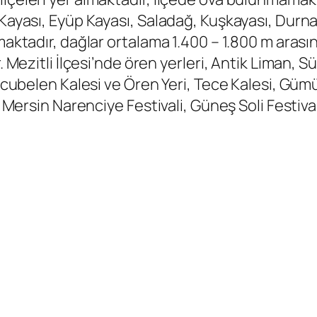
 Kayası, Eyüp Kayası, Saladağ, Kuşkayası, Durna
lmaktadır, dağlar ortalama 1.400 – 1.800 m ara
r. Mezitli İlçesi’nde ören yerleri, Antik Liman,
zucubelen Kalesi ve Ören Yeri, Tece Kalesi, Güm
ı Mersin Narenciye Festivali, Güneş Soli Festival