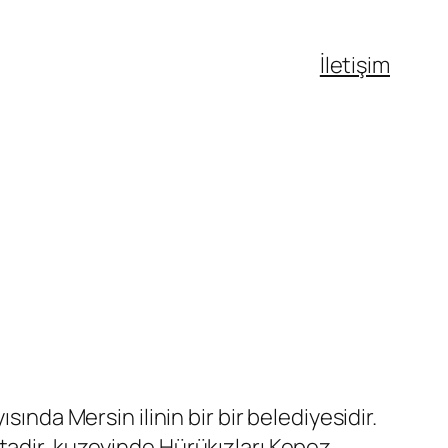
İletişim
ında Mersin ilinin bir bir belediyesidir.
tadir, kuzeyinde Hürükızları Kepez,