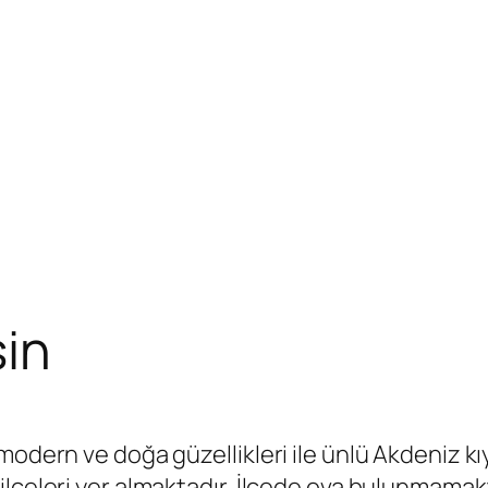
sin
dern ve doğa güzellikleri ile ünlü Akdeniz kıyıs
ilçeleri yer almaktadır, İlçede ova bulunmamak