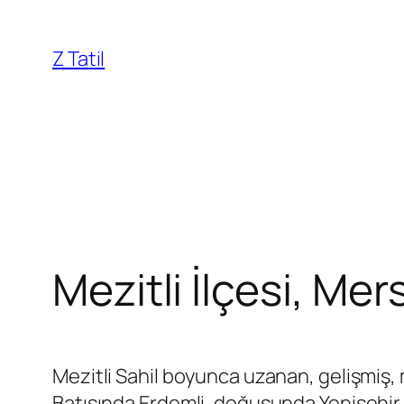
İçeriğe
geç
Z Tatil
Mezitli İlçesi, Mer
Mezitli Sahil boyunca uzanan, gelişmiş, mo
Batısında Erdemli, doğusunda Yenişehir 