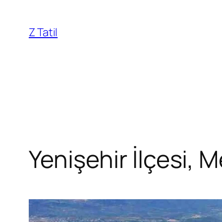
İçeriğe
geç
Z Tatil
Yenişehir İlçesi, M