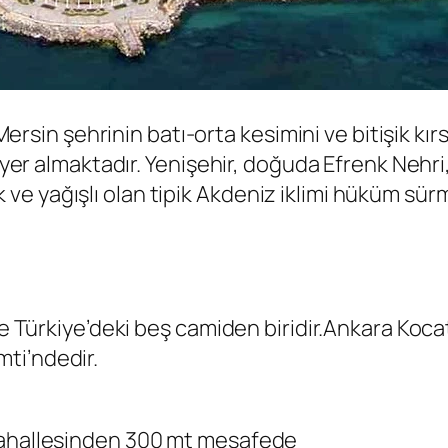
 Mersin şehrinin batı-orta kesimini ve bitişik kı
 yer almaktadır. Yenişehir, doğuda Efrenk Nehri, 
ılık ve yağışlı olan tipik Akdeniz iklimi hüküm sür
 ile Türkiye’deki beş camiden biridir.Ankara K
ti’ndedir.
Mahallesinden 300 mt mesafede