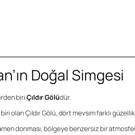
an’ın Doğal Simgesi
erden biri
Çıldır Gölü
dür.
biri olan Çıldır Gölü, dört mevsim farklı güzelli
amamen donması, bölgeye benzersiz bir atmosfe