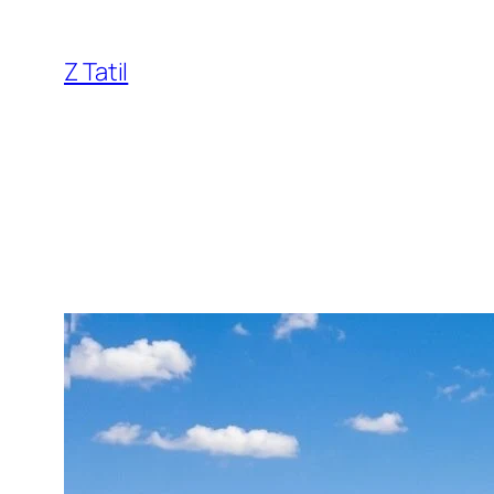
İçeriğe
geç
Z Tatil