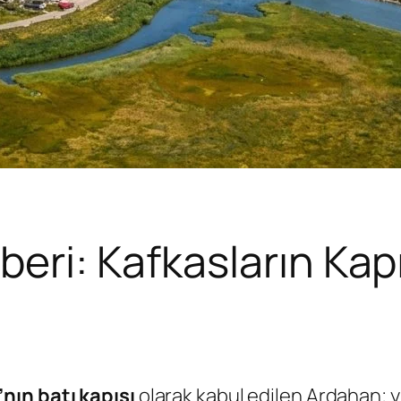
eri: Kafkasların Kap
nın batı kapısı
olarak kabul edilen Ardahan; yük