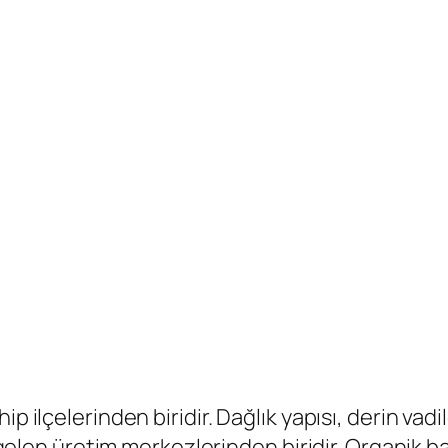
p ilçelerinden biridir. Dağlık yapısı, derin vadi
de gelen üretim merkezlerinden biridir. Organik b