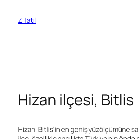
İçeriğe
geç
Z Tatil
Hizan ilçesi, Bitlis
Hizan, Bitlis’in en geniş yüzölçümüne sahi
ilçe, özellikle arıcılıkta Türkiye’nin ön