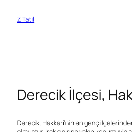
İçeriğe
geç
Z Tatil
Derecik İlçesi, Hak
Derecik, Hakkari’nin en genç ilçelerinden
olmuştur. Irak sınırına yakın konumuyla s