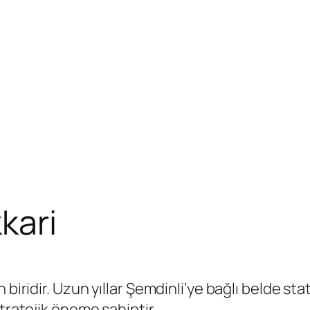
kari
 biridir. Uzun yıllar Şemdinli’ye bağlı belde s
tratejik öneme sahiptir.