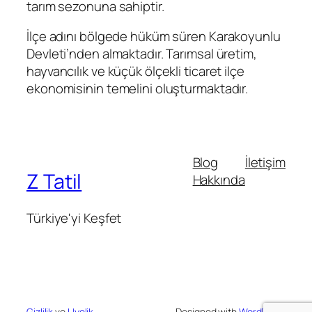
tarım sezonuna sahiptir.
İlçe adını bölgede hüküm süren Karakoyunlu
Devleti’nden almaktadır. Tarımsal üretim,
hayvancılık ve küçük ölçekli ticaret ilçe
ekonomisinin temelini oluşturmaktadır.
Blog
İletişim
Z Tatil
Hakkında
Türkiye'yi Keşfet
Gizlilik
ve
Uyelik
Designed with
WordPress