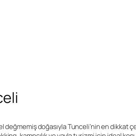
eli
el değmemiş doğasıyla Tunceli’nin en dikkat çeki
king, kampçılık ve yayla turizmi için ideal koşul