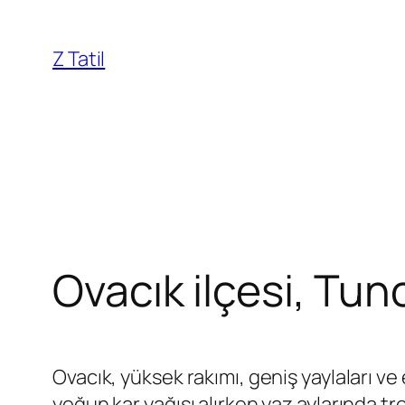
İçeriğe
geç
Z Tatil
Ovacık ilçesi, Tunc
Ovacık, yüksek rakımı, geniş yaylaları ve 
yoğun kar yağışı alırken yaz aylarında trek