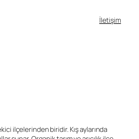
İletişim
ci ilçelerinden biridir. Kış aylarında
lar sunar. Organik tarım ve arıcılık ilçe