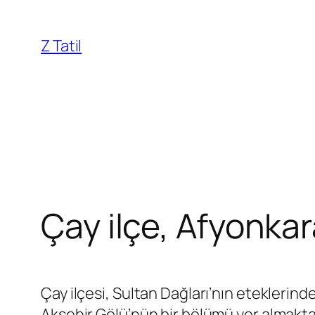
İçeriğe
geç
Z Tatil
Çay ilçe, Afyonka
Çay ilçesi, Sultan Dağları’nın eteklerinde
Akşehir Gölü’nün bir bölümü yer almakta