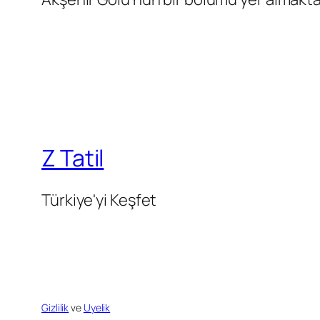
Z Tatil
Türkiye'yi Keşfet
Gizlilik
ve
Uyelik