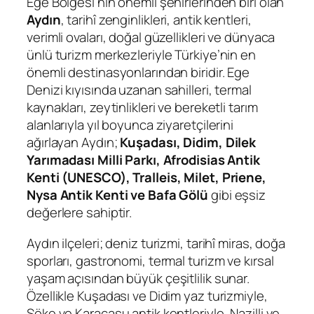
Ege Bölgesi’nin önemli şehirlerinden biri olan
Aydın
, tarihî zenginlikleri, antik kentleri,
verimli ovaları, doğal güzellikleri ve dünyaca
ünlü turizm merkezleriyle Türkiye’nin en
önemli destinasyonlarından biridir. Ege
Denizi kıyısında uzanan sahilleri, termal
kaynakları, zeytinlikleri ve bereketli tarım
alanlarıyla yıl boyunca ziyaretçilerini
ağırlayan Aydın;
Kuşadası, Didim, Dilek
Yarımadası Milli Parkı, Afrodisias Antik
Kenti (UNESCO), Tralleis, Milet, Priene,
Nysa Antik Kenti ve Bafa Gölü
gibi eşsiz
değerlere sahiptir.
Aydın ilçeleri; deniz turizmi, tarihî miras, doğa
sporları, gastronomi, termal turizm ve kırsal
yaşam açısından büyük çeşitlilik sunar.
Özellikle Kuşadası ve Didim yaz turizmiyle,
Söke ve Karacasu antik kentleriyle, Nazilli ve