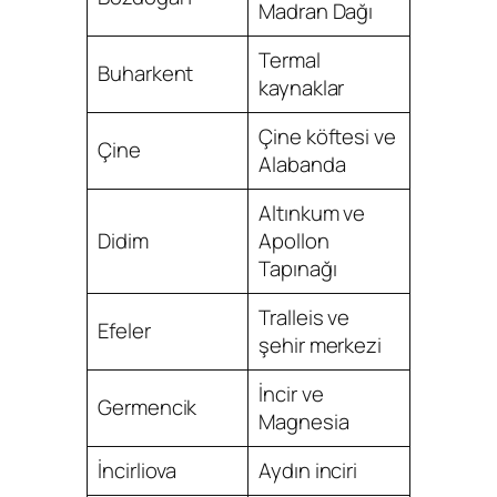
Madran Dağı
Termal
Buharkent
kaynaklar
Çine köftesi ve
Çine
Alabanda
Altınkum ve
Didim
Apollon
Tapınağı
Tralleis ve
Efeler
şehir merkezi
İncir ve
Germencik
Magnesia
İncirliova
Aydın inciri