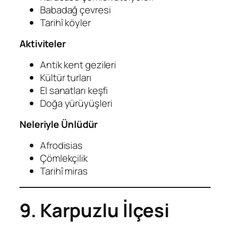
Babadağ çevresi
Tarihî köyler
Aktiviteler
Antik kent gezileri
Kültür turları
El sanatları keşfi
Doğa yürüyüşleri
Neleriyle Ünlüdür
Afrodisias
Çömlekçilik
Tarihî miras
9. Karpuzlu İlçesi