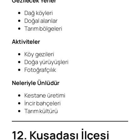
Gezilecek Yerler
Dağ köyleri
Doğal alanlar
Tarım bölgeleri
Aktiviteler
Köy gezileri
Doğa yürüyüşleri
Fotoğrafçılık
Neleriyle Ünlüdür
Kestane üretimi
İncir bahçeleri
Tarım kültürü
12. Kuşadası İlçesi