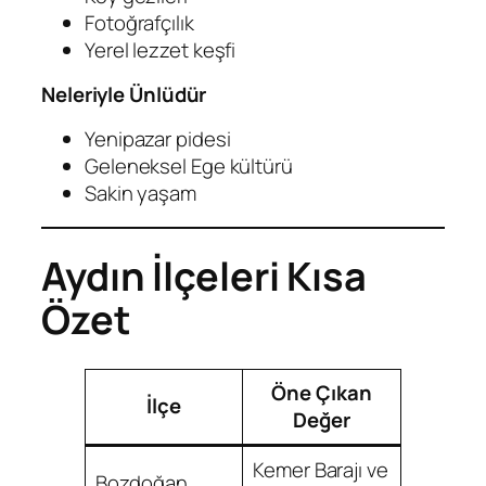
Fotoğrafçılık
Yerel lezzet keşfi
Neleriyle Ünlüdür
Yenipazar pidesi
Geleneksel Ege kültürü
Sakin yaşam
Aydın İlçeleri Kısa
Özet
Öne Çıkan
İlçe
Değer
Kemer Barajı ve
Bozdoğan