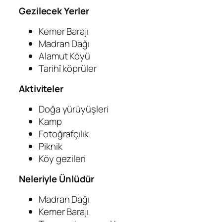
Gezilecek Yerler
Kemer Barajı
Madran Dağı
Alamut Köyü
Tarihî köprüler
Aktiviteler
Doğa yürüyüşleri
Kamp
Fotoğrafçılık
Piknik
Köy gezileri
Neleriyle Ünlüdür
Madran Dağı
Kemer Barajı