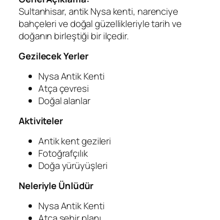
Sultanhisar, antik Nysa kenti, narenciye
bahçeleri ve doğal güzellikleriyle tarih ve
doğanın birleştiği bir ilçedir.
Gezilecek Yerler
Nysa Antik Kenti
Atça çevresi
Doğal alanlar
Aktiviteler
Antik kent gezileri
Fotoğrafçılık
Doğa yürüyüşleri
Neleriyle Ünlüdür
Nysa Antik Kenti
Atça şehir planı