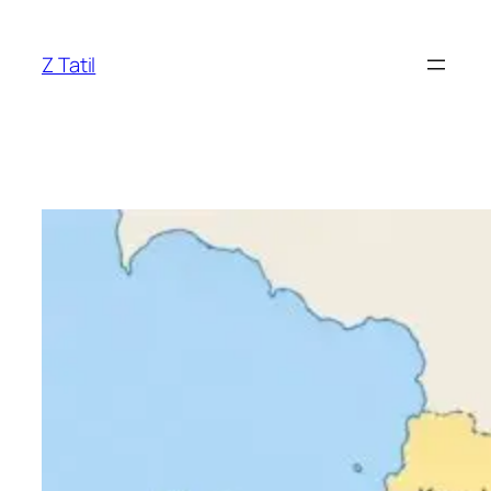
İçeriğe
geç
Z Tatil