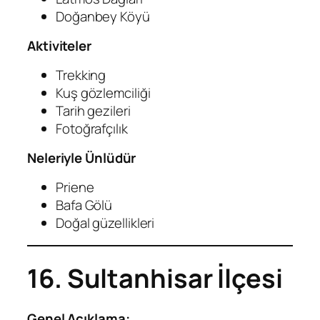
Doğanbey Köyü
Aktiviteler
Trekking
Kuş gözlemciliği
Tarih gezileri
Fotoğrafçılık
Neleriyle Ünlüdür
Priene
Bafa Gölü
Doğal güzellikleri
16. Sultanhisar İlçesi
Genel Açıklama: