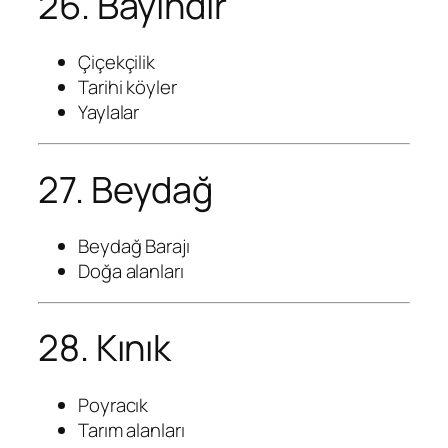
26. Bayındır
Çiçekçilik
Tarihi köyler
Yaylalar
27. Beydağ
Beydağ Barajı
Doğa alanları
28. Kınık
Poyracık
Tarım alanları