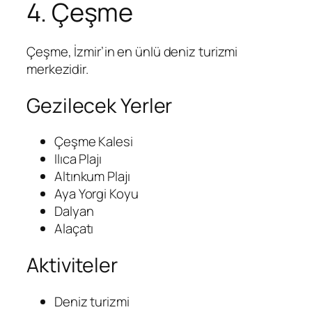
4. Çeşme
Çeşme, İzmir’in en ünlü deniz turizmi
merkezidir.
Gezilecek Yerler
Çeşme Kalesi
Ilıca Plajı
Altınkum Plajı
Aya Yorgi Koyu
Dalyan
Alaçatı
Aktiviteler
Deniz turizmi