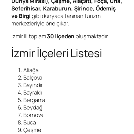
Dünya Mirası), Çeşme, Alaçatı, Foça, Urla,
Seferihisar, Karaburun, Şirince, Ödemiş
ve Birgi
gibi dünyaca tanınan turizm
merkezleriyle öne çıkar.
İzmir ili toplam
30 ilçeden
oluşmaktadır.
İzmir İlçeleri Listesi
Aliağa
Balçova
Bayındır
Bayraklı
Bergama
Beydağ
Bornova
Buca
Çeşme