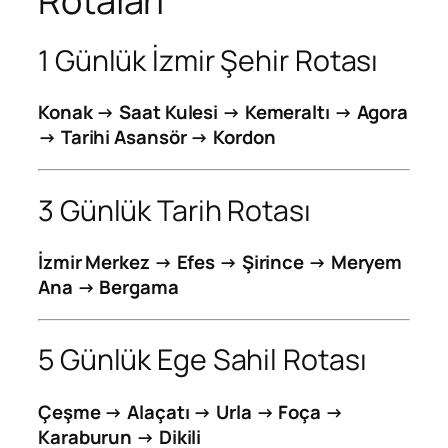
Rotaları
1 Günlük İzmir Şehir Rotası
Konak → Saat Kulesi → Kemeraltı → Agora
→ Tarihi Asansör → Kordon
3 Günlük Tarih Rotası
İzmir Merkez → Efes → Şirince → Meryem
Ana → Bergama
5 Günlük Ege Sahil Rotası
Çeşme → Alaçatı → Urla → Foça →
Karaburun → Dikili