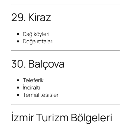
29. Kiraz
Dağ köyleri
Doğa rotaları
30. Balçova
Teleferik
İnciraltı
Termal tesisler
İzmir Turizm Bölgeleri