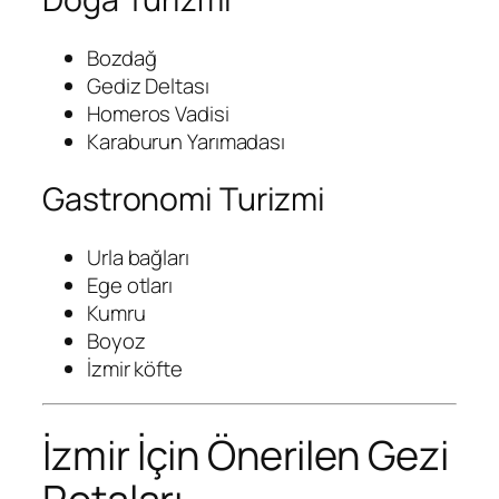
Bozdağ
Gediz Deltası
Homeros Vadisi
Karaburun Yarımadası
Gastronomi Turizmi
Urla bağları
Ege otları
Kumru
Boyoz
İzmir köfte
İzmir İçin Önerilen Gezi