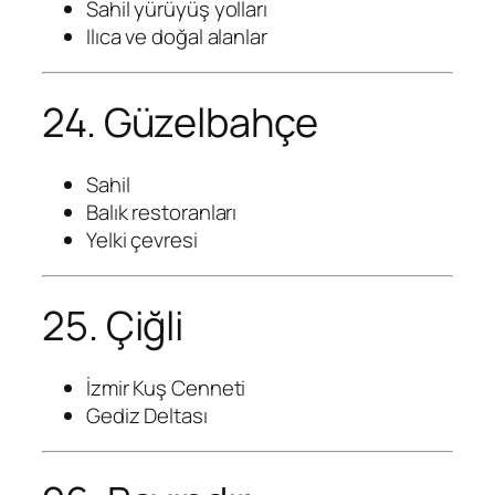
Sahil yürüyüş yolları
Ilıca ve doğal alanlar
24. Güzelbahçe
Sahil
Balık restoranları
Yelki çevresi
25. Çiğli
İzmir Kuş Cenneti
Gediz Deltası