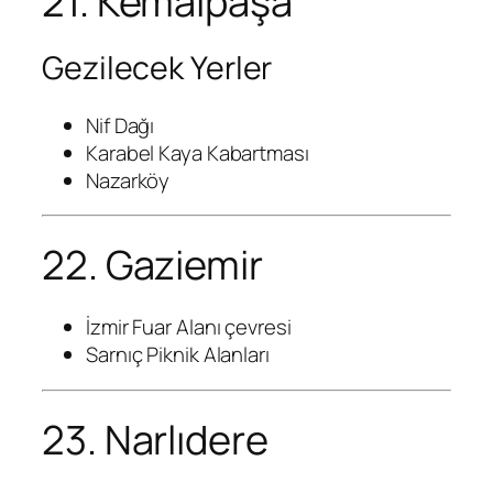
21. Kemalpaşa
Gezilecek Yerler
Nif Dağı
Karabel Kaya Kabartması
Nazarköy
22. Gaziemir
İzmir Fuar Alanı çevresi
Sarnıç Piknik Alanları
23. Narlıdere