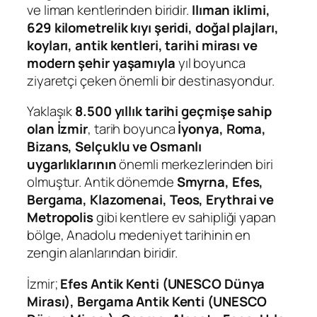
ve liman kentlerinden biridir.
Ilıman iklimi,
629 kilometrelik kıyı şeridi, doğal plajları,
koyları, antik kentleri, tarihi mirası ve
modern şehir yaşamıyla
yıl boyunca
ziyaretçi çeken önemli bir destinasyondur.
Yaklaşık
8.500 yıllık tarihi geçmişe sahip
olan İzmir
, tarih boyunca
İyonya, Roma,
Bizans, Selçuklu ve Osmanlı
uygarlıklarının
önemli merkezlerinden biri
olmuştur. Antik dönemde
Smyrna, Efes,
Bergama, Klazomenai, Teos, Erythrai ve
Metropolis
gibi kentlere ev sahipliği yapan
bölge, Anadolu medeniyet tarihinin en
zengin alanlarından biridir.
İzmir;
Efes Antik Kenti (UNESCO Dünya
Mirası), Bergama Antik Kenti (UNESCO