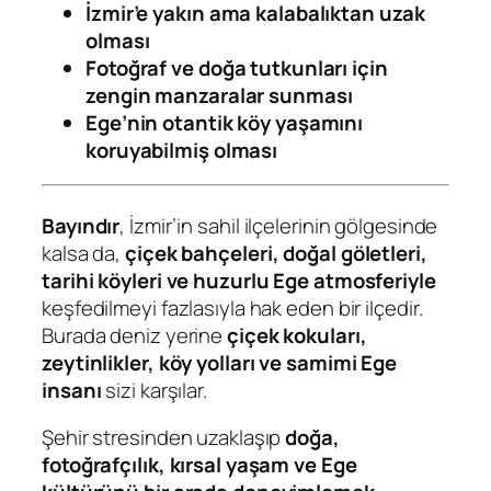
İzmir’e yakın ama kalabalıktan uzak
olması
Fotoğraf ve doğa tutkunları için
zengin manzaralar sunması
Ege’nin otantik köy yaşamını
koruyabilmiş olması
Bayındır
, İzmir’in sahil ilçelerinin gölgesinde
kalsa da,
çiçek bahçeleri, doğal göletleri,
tarihi köyleri ve huzurlu Ege atmosferiyle
keşfedilmeyi fazlasıyla hak eden bir ilçedir.
Burada deniz yerine
çiçek kokuları,
zeytinlikler, köy yolları ve samimi Ege
insanı
sizi karşılar.
Şehir stresinden uzaklaşıp
doğa,
fotoğrafçılık, kırsal yaşam ve Ege