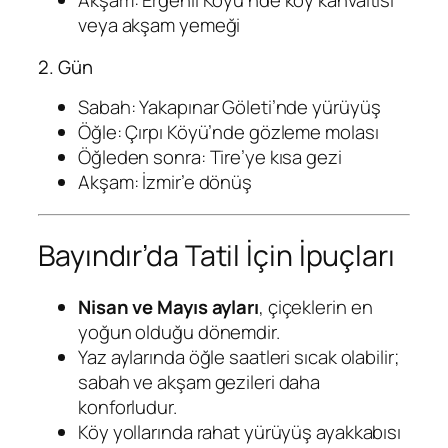
Akşam: Ergenli Köyü’nde köy kahvaltısı
veya akşam yemeği
2. Gün
Sabah: Yakapınar Göleti’nde yürüyüş
Öğle: Çırpı Köyü’nde gözleme molası
Öğleden sonra: Tire’ye kısa gezi
Akşam: İzmir’e dönüş
Bayındır’da Tatil İçin İpuçları
Nisan ve Mayıs ayları
, çiçeklerin en
yoğun olduğu dönemdir.
Yaz aylarında öğle saatleri sıcak olabilir;
sabah ve akşam gezileri daha
konforludur.
Köy yollarında rahat yürüyüş ayakkabısı