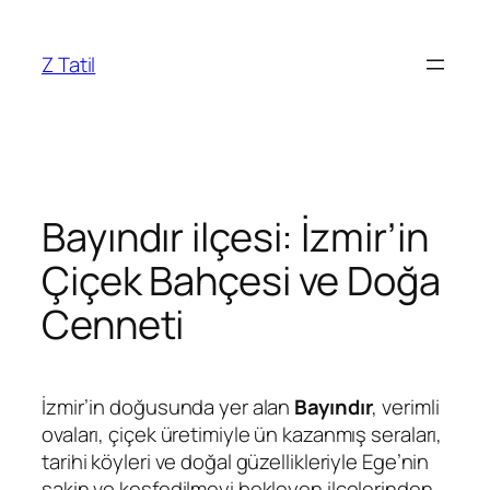
İçeriğe
geç
Z Tatil
Bayındır ilçesi: İzmir’in
Çiçek Bahçesi ve Doğa
Cenneti
İzmir’in doğusunda yer alan
Bayındır
, verimli
ovaları, çiçek üretimiyle ün kazanmış seraları,
tarihi köyleri ve doğal güzellikleriyle Ege’nin
sakin ve keşfedilmeyi bekleyen ilçelerinden