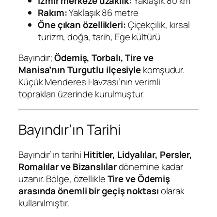
İzmir merkeze uzaklık:
Yaklaşık 80 km
Rakım:
Yaklaşık 86 metre
Öne çıkan özellikleri:
Çiçekçilik, kırsal
turizm, doğa, tarih, Ege kültürü
Bayındır;
Ödemiş, Torbalı, Tire ve
Manisa’nın Turgutlu ilçesiyle
komşudur.
Küçük Menderes Havzası’nın verimli
toprakları üzerinde kurulmuştur.
Bayındır’ın Tarihi
Bayındır’ın tarihi
Hititler, Lidyalılar, Persler,
Romalılar ve Bizanslılar
dönemine kadar
uzanır. Bölge, özellikle
Tire ve Ödemiş
arasında önemli bir geçiş noktası
olarak
kullanılmıştır.