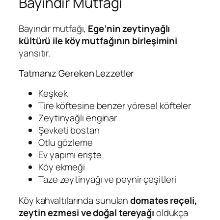
Bayındır Mutfağı
Bayındır mutfağı,
Ege’nin zeytinyağlı
kültürü ile köy mutfağının birleşimini
yansıtır.
Tatmanız Gereken Lezzetler
Keşkek
Tire köftesine benzer yöresel köfteler
Zeytinyağlı enginar
Şevketi bostan
Otlu gözleme
Ev yapımı erişte
Köy ekmeği
Taze zeytinyağı ve peynir çeşitleri
Köy kahvaltılarında sunulan
domates reçeli,
zeytin ezmesi ve doğal tereyağı
oldukça