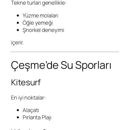
Tekne turları genellikle:
Yüzme molaları
Öğle yemeği
Şnorkel deneyimi
içerir.
Çeşme’de Su Sporları
Kitesurf
En iyi noktalar:
Alaçatı
Pırlanta Plajı