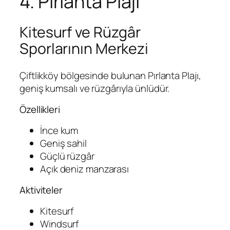
4. Pırlanta Plajı
Kitesurf ve Rüzgâr
Sporlarının Merkezi
Çiftlikköy bölgesinde bulunan Pırlanta Plajı,
geniş kumsalı ve rüzgârıyla ünlüdür.
Özellikleri
İnce kum
Geniş sahil
Güçlü rüzgâr
Açık deniz manzarası
Aktiviteler
Kitesurf
Windsurf