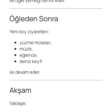
ile öğle yemeği servis edilir.
Öğleden Sonra
Yeni koy ziyaretleri:
yüzme molaları,
müzik,
eğlence,
deniz keyfi
ile devam eder.
Akşam
Yaklaşık: