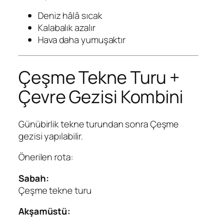
Deniz hâlâ sıcak
Kalabalık azalır
Hava daha yumuşaktır
Çeşme Tekne Turu +
Çevre Gezisi Kombini
Günübirlik tekne turundan sonra Çeşme
gezisi yapılabilir.
Önerilen rota:
Sabah:
Çeşme tekne turu
Akşamüstü: