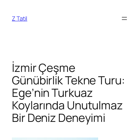
İçeriğe
geç
Z Tatil
İzmir Çeşme
Günübirlik Tekne Turu:
Ege’nin Turkuaz
Koylarında Unutulmaz
Bir Deniz Deneyimi