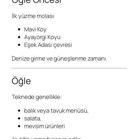
İlk yüzme molası:
Mavi Koy
Ayayorgi Koyu
Eşek Adası çevresi
Denize girme ve güneşlenme zamanı.
Öğle
Teknede genellikle:
balık veya tavuk menüsü,
salata,
mevsim ürünleri