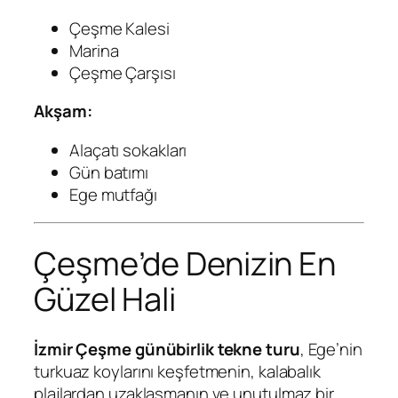
Çeşme Kalesi
Marina
Çeşme Çarşısı
Akşam:
Alaçatı sokakları
Gün batımı
Ege mutfağı
Çeşme’de Denizin En
Güzel Hali
İzmir Çeşme günübirlik tekne turu
, Ege’nin
turkuaz koylarını keşfetmenin, kalabalık
plajlardan uzaklaşmanın ve unutulmaz bir