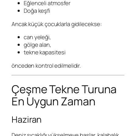
Eğlenceli atmosfer
Doğa keşfi
Ancak küçük çocuklarla gidilecekse:
can yeleği,
gölge alan,
tekne kapasitesi
önceden kontrol edilmelidir.
Çeşme Tekne Turuna
En Uygun Zaman
Haziran
Deniz sıcaklığı yükselmeye başlar, kalabalık