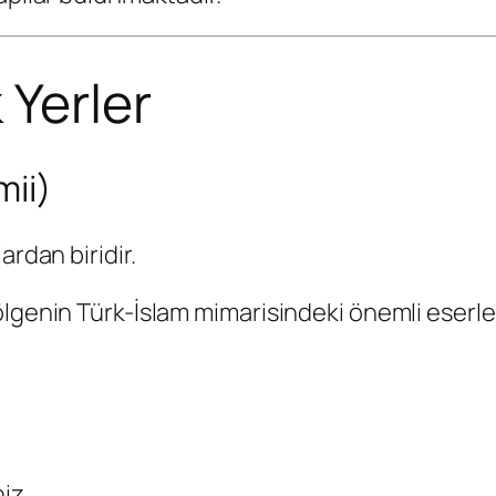
 Yerler
mii)
ardan biridir.
lgenin Türk-İslam mimarisindeki önemli eserlerin
iz.