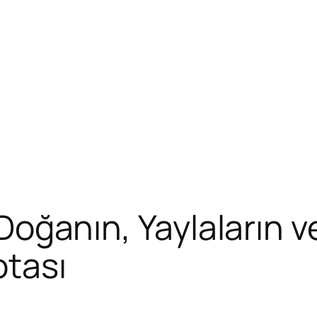
r: Doğanın, Yaylaların
otası