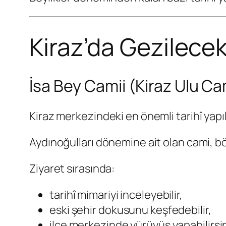
Kiraz’da Gezilecek
İsa Bey Camii (Kiraz Ulu Ca
Kiraz merkezindeki en önemli tarihî yapıl
Aydınoğulları dönemine ait olan cami, bö
Ziyaret sırasında:
tarihî mimariyi inceleyebilir,
eski şehir dokusunu keşfedebilir,
ilçe merkezinde yürüyüş yapabilirsin