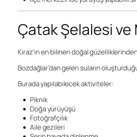
Çatak Şelalesi ve 
Kiraz’ın en bilinen doğal güzelliklerinden
Bozdağlar’dan gelen suların oluşturduğu 
Burada yapılabilecek aktiviteler:
Piknik
Doğa yürüyüşü
Fotoğrafçılık
Aile gezileri
Serin havada dinlenme