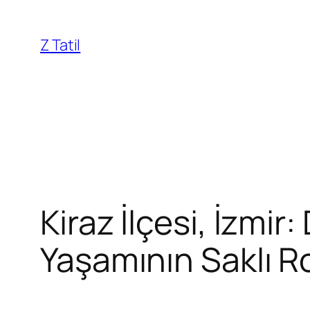
İçeriğe
geç
Z Tatil
Kiraz İlçesi, İzmi
Yaşamının Saklı R