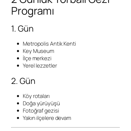
Programı
1. Gün
Metropolis Antik Kenti
Key Museum
İlçe merkezi
Yerel lezzetler
2. Gün
Köy rotaları
Doğa yürüyüşü
Fotoğraf gezisi
Yakın ilçelere devam