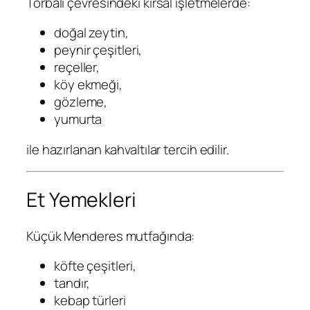
Torbalı çevresindeki kırsal işletmelerde:
doğal zeytin,
peynir çeşitleri,
reçeller,
köy ekmeği,
gözleme,
yumurta
ile hazırlanan kahvaltılar tercih edilir.
Et Yemekleri
Küçük Menderes mutfağında:
köfte çeşitleri,
tandır,
kebap türleri