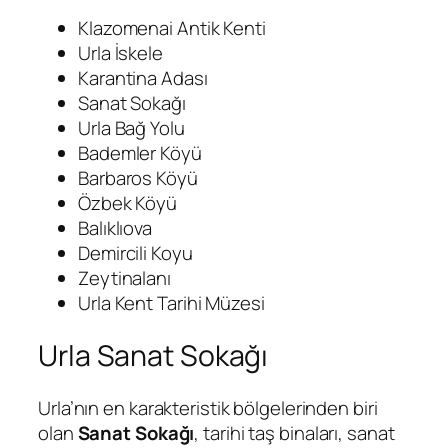
Klazomenai Antik Kenti
Urla İskele
Karantina Adası
Sanat Sokağı
Urla Bağ Yolu
Bademler Köyü
Barbaros Köyü
Özbek Köyü
Balıklıova
Demircili Koyu
Zeytinalanı
Urla Kent Tarihi Müzesi
Urla Sanat Sokağı
Urla’nın en karakteristik bölgelerinden biri
olan
Sanat Sokağı
, tarihi taş binaları, sanat