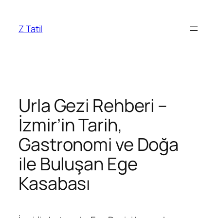
İçeriğe
geç
Z Tatil
Urla Gezi Rehberi –
İzmir’in Tarih,
Gastronomi ve Doğa
ile Buluşan Ege
Kasabası