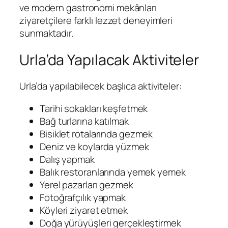
ve modern gastronomi mekânları
ziyaretçilere farklı lezzet deneyimleri
sunmaktadır.
Urla’da Yapılacak Aktiviteler
Urla’da yapılabilecek başlıca aktiviteler:
Tarihi sokakları keşfetmek
Bağ turlarına katılmak
Bisiklet rotalarında gezmek
Deniz ve koylarda yüzmek
Dalış yapmak
Balık restoranlarında yemek yemek
Yerel pazarları gezmek
Fotoğrafçılık yapmak
Köyleri ziyaret etmek
Doğa yürüyüşleri gerçekleştirmek