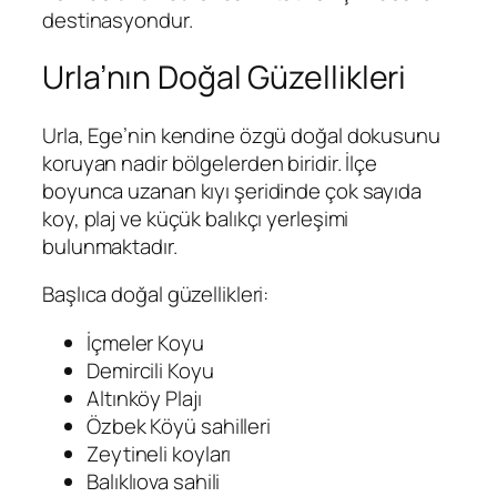
destinasyondur.
Urla’nın Doğal Güzellikleri
Urla, Ege’nin kendine özgü doğal dokusunu
koruyan nadir bölgelerden biridir. İlçe
boyunca uzanan kıyı şeridinde çok sayıda
koy, plaj ve küçük balıkçı yerleşimi
bulunmaktadır.
Başlıca doğal güzellikleri:
İçmeler Koyu
Demircili Koyu
Altınköy Plajı
Özbek Köyü sahilleri
Zeytineli koyları
Balıklıova sahili