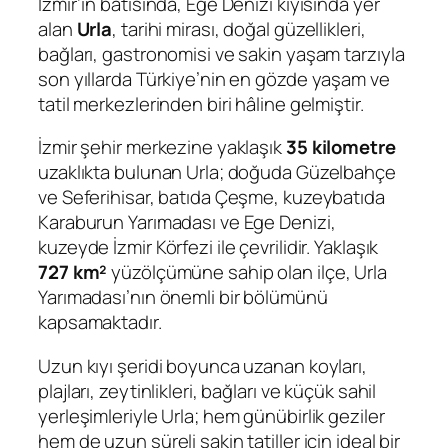
İzmir’in batısında, Ege Denizi kıyısında yer
alan
Urla
, tarihi mirası, doğal güzellikleri,
bağları, gastronomisi ve sakin yaşam tarzıyla
son yıllarda Türkiye’nin en gözde yaşam ve
tatil merkezlerinden biri hâline gelmiştir.
İzmir şehir merkezine yaklaşık
35 kilometre
uzaklıkta bulunan Urla; doğuda Güzelbahçe
ve Seferihisar, batıda Çeşme, kuzeybatıda
Karaburun Yarımadası ve Ege Denizi,
kuzeyde İzmir Körfezi ile çevrilidir. Yaklaşık
727 km²
yüzölçümüne sahip olan ilçe, Urla
Yarımadası’nın önemli bir bölümünü
kapsamaktadır.
Uzun kıyı şeridi boyunca uzanan koyları,
plajları, zeytinlikleri, bağları ve küçük sahil
yerleşimleriyle Urla; hem günübirlik geziler
hem de uzun süreli sakin tatiller için ideal bir