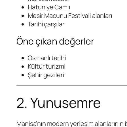
Hatuniye Camii
Mesir Macunu Festivali alanları
Tarihi çarşılar
Öne çıkan değerler
Osmanlı tarihi
Kültür turizmi
Şehir gezileri
2. Yunusemre
Manisa’nın modern yerleşim alanlarının