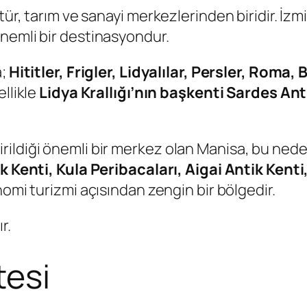
ltür, tarım ve sanayi merkezlerinden biridir. İ
nemli bir destinasyondur.
a;
Hititler, Frigler, Lidyalılar, Persler, Roma
ellikle
Lidya Krallığı’nın başkenti Sardes Ant
rildiği önemli bir merkez olan Manisa, bu ned
tik Kenti, Kula Peribacaları, Aigai Antik Ken
omi turizmi açısından zengin bir bölgedir.
r.
tesi