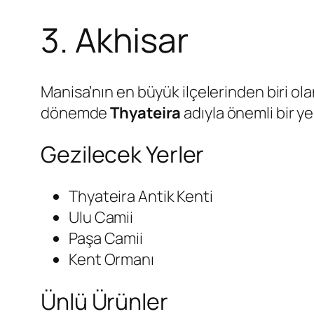
3. Akhisar
Manisa’nın en büyük ilçelerinden biri olan A
dönemde
Thyateira
adıyla önemli bir y
Gezilecek Yerler
Thyateira Antik Kenti
Ulu Camii
Paşa Camii
Kent Ormanı
Ünlü Ürünler