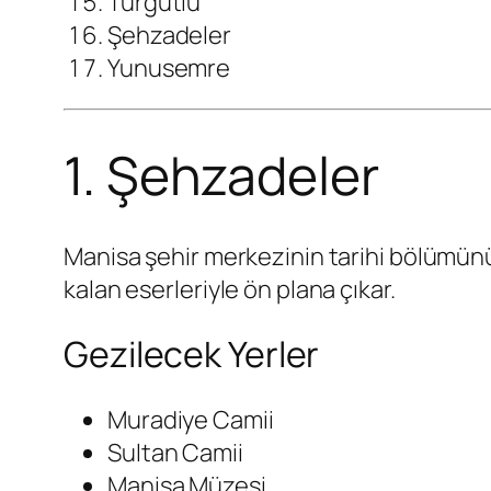
Turgutlu
Şehzadeler
Yunusemre
1. Şehzadeler
Manisa şehir merkezinin tarihi bölümünü
kalan eserleriyle ön plana çıkar.
Gezilecek Yerler
Muradiye Camii
Sultan Camii
Manisa Müzesi