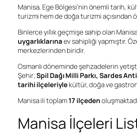
Manisa, Ege Bölgesi’nin önemli tarih, kü
turizmi hem de doğa turizmi açısından ö
Binlerce yıllık geçmişe sahip olan Manis
uygarlıklarına
ev sahipliği yapmıştır. Öz
merkezlerinden biridir.
Osmanlı döneminde şehzadelerin yetişti
Şehir;
Spil Dağı Milli Parkı, Sardes An
tarihi ilçeleriyle
kültür, doğa ve gastron
Manisa ili toplam
17 ilçeden
oluşmaktadı
Manisa İlçeleri Lis