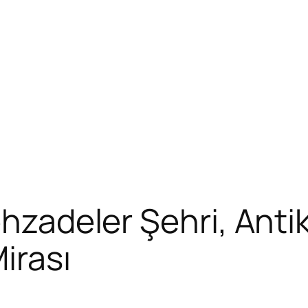
ehzadeler Şehri, Antik
irası