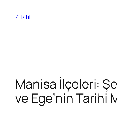
İçeriğe
geç
Z Tatil
Manisa İlçeleri: Ş
ve Ege’nin Tarihi M