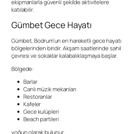
ekipmanlarla güvenli şekilde aktivitelere
katılabilir.
Gümbet Gece Hayatı
Gümbet, Bodrum’un en hareketli gece hayatı
bölgelerinden biridir. Akşam saatlerinde sahil
çevresi ve sokaklar kalabalıklaşmaya başlar.
Bölgede:
Barlar
Canlı müzik mekanları
Restoranlar
Kafeler
Gece kulüpleri
Beach partileri
yoğun olarak bulunur.