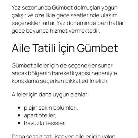
Yaz sezonunda Gümbet dolmuşları yoğun
çalışır ve özellikle gece saatlerinde ulaşım
seçenekleri artar. Yaz döneminde bazı hatlar
gece boyunca hizmet vermektedir.
Aile Tatili İçin Gümbet
Gümbet aileler için de seçenekler sunar
ancak bölgenin hareketli yapısı nedeniyle
konaklama seçerken dikkat edilmelidir.
Aileler için daha uygun alanlar:
plajın sakin bölümleri,
apart oteller,
havuzlu tesisler.
Daha sessiz tatil isteyen aileler için yakın