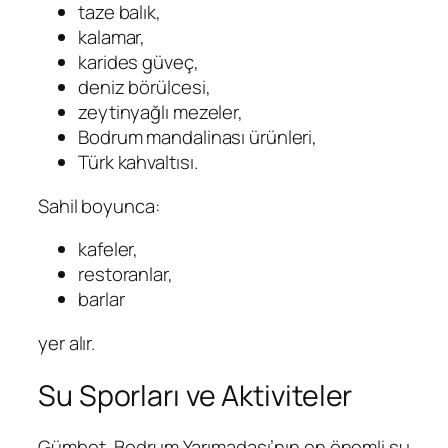
taze balık,
kalamar,
karides güveç,
deniz börülcesi,
zeytinyağlı mezeler,
Bodrum mandalinası ürünleri,
Türk kahvaltısı.
Sahil boyunca:
kafeler,
restoranlar,
barlar
yer alır.
Su Sporları ve Aktiviteler
Gümbet, Bodrum Yarımadası’nın en önemli su