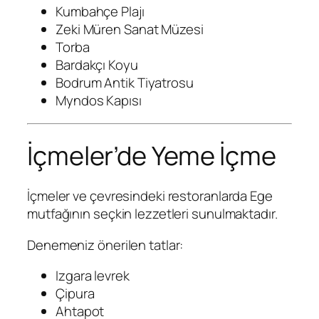
Kumbahçe Plajı
Zeki Müren Sanat Müzesi
Torba
Bardakçı Koyu
Bodrum Antik Tiyatrosu
Myndos Kapısı
İçmeler’de Yeme İçme
İçmeler ve çevresindeki restoranlarda Ege
mutfağının seçkin lezzetleri sunulmaktadır.
Denemeniz önerilen tatlar:
Izgara levrek
Çipura
Ahtapot