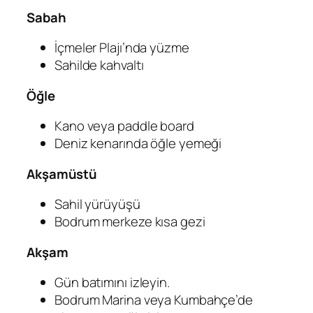
Sabah
İçmeler Plajı’nda yüzme
Sahilde kahvaltı
Öğle
Kano veya paddle board
Deniz kenarında öğle yemeği
Akşamüstü
Sahil yürüyüşü
Bodrum merkeze kısa gezi
Akşam
Gün batımını izleyin.
Bodrum Marina veya Kumbahçe’de