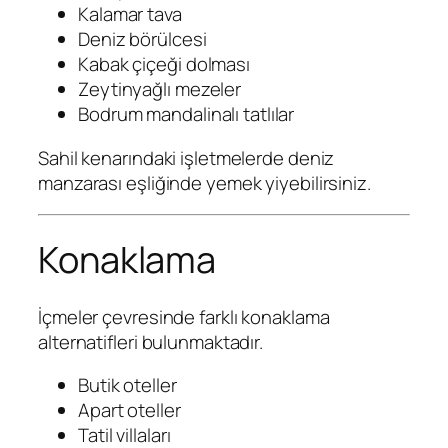
Kalamar tava
Deniz börülcesi
Kabak çiçeği dolması
Zeytinyağlı mezeler
Bodrum mandalinalı tatlılar
Sahil kenarındaki işletmelerde deniz
manzarası eşliğinde yemek yiyebilirsiniz.
Konaklama
İçmeler çevresinde farklı konaklama
alternatifleri bulunmaktadır.
Butik oteller
Apart oteller
Tatil villaları