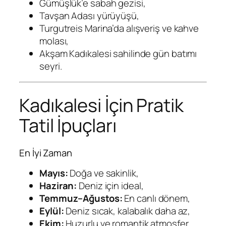
Gümüşlük’e sabah gezisi,
Tavşan Adası yürüyüşü,
Turgutreis Marina’da alışveriş ve kahve
molası,
Akşam Kadıkalesi sahilinde gün batımı
seyri.
Kadıkalesi İçin Pratik
Tatil İpuçları
En İyi Zaman
Mayıs:
Doğa ve sakinlik,
Haziran:
Deniz için ideal,
Temmuz–Ağustos:
En canlı dönem,
Eylül:
Deniz sıcak, kalabalık daha az,
Ekim:
Huzurlu ve romantik atmosfer.