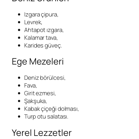
Izgara çipura,
Levrek,
Ahtapot ızgara,
Kalamar tava,
Karides güveç.
Ege Mezeleri
Deniz börülcesi,
Fava,
Girit ezmesi,
Şakşuka,
Kabak çiçeği dolması,
Turp otu salatası.
Yerel Lezzetler