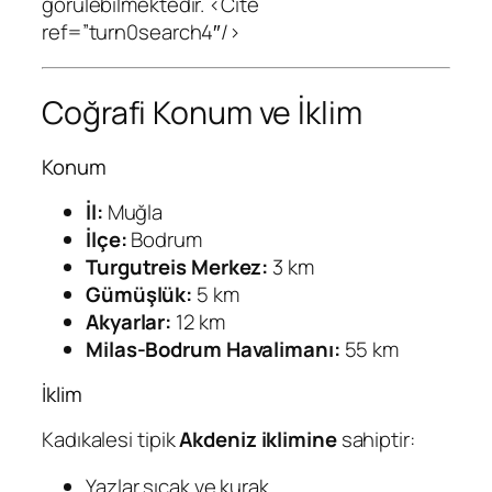
görülebilmektedir. <Cite
ref=”turn0search4″/>
Coğrafi Konum ve İklim
Konum
İl:
Muğla
İlçe:
Bodrum
Turgutreis Merkez:
3 km
Gümüşlük:
5 km
Akyarlar:
12 km
Milas-Bodrum Havalimanı:
55 km
İklim
Kadıkalesi tipik
Akdeniz iklimine
sahiptir:
Yazlar sıcak ve kurak,