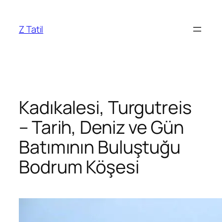
İçeriğe
geç
Z Tatil
Kadıkalesi, Turgutreis
– Tarih, Deniz ve Gün
Batımının Buluştuğu
Bodrum Köşesi