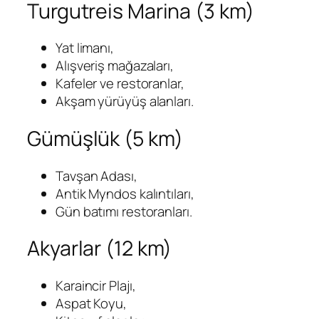
Turgutreis Marina (3 km)
Yat limanı,
Alışveriş mağazaları,
Kafeler ve restoranlar,
Akşam yürüyüş alanları.
Gümüşlük (5 km)
Tavşan Adası,
Antik Myndos kalıntıları,
Gün batımı restoranları.
Akyarlar (12 km)
Karaincir Plajı,
Aspat Koyu,