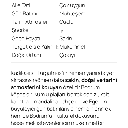
Aile Tatili
Çok uygun
Gün Batımı
Muhteşem
Tarihi Atmosfer
Güçlü
Şnorkel
İyi
Gece Hayatı
Sakin
Turgutreis’e Yakınlık
Mükemmel
Doğal Ortam
Çok iyi
Kadıkalesi, Turgutreis’in hemen yanında yer
almasına rağmen daha
sakin, doğal ve tarihî
atmosferini koruyan
özel bir Bodrum
köşesidir. Kumlu plajları, berrak denizi, kale
kalıntıları, mandalina bahçeleri ve Ege’nin
büyüleyici gün batımlarıyla hem dinlenmek
hem de Bodrum’un kültürel dokusunu
hissetmek isteyenler için mükemmel bir