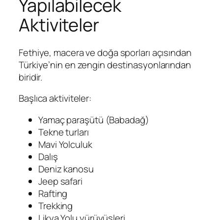
Yapılabilecek
Aktiviteler
Fethiye, macera ve doğa sporları açısından
Türkiye’nin en zengin destinasyonlarından
biridir.
Başlıca aktiviteler:
Yamaç paraşütü (Babadağ)
Tekne turları
Mavi Yolculuk
Dalış
Deniz kanosu
Jeep safari
Rafting
Trekking
Likya Yolu yürüyüşleri