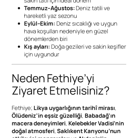
sakin tatil için ideal dönem
Temmuz–Ağustos:
Deniz tatili ve
hareketli yaz sezonu
Eylül–Ekim:
Deniz sıcaklığı ve uygun
hava koşulları nedeniyle en güzel
dönemlerden biri
Kış ayları:
Doğa gezileri ve sakin keşifler
için uygundur
Neden Fethiye’yi
Ziyaret Etmelisiniz?
Fethiye;
Likya uygarlığının tarihî mirası
,
Ölüdeniz’in eşsiz güzelliği
,
Babadağ’ın
macera deneyimleri
,
Kelebekler Vadisi’nin
doğal atmosferi
,
Saklıkent Kanyonu’nun