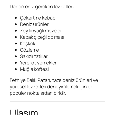
Denemeniz gereken lezzetler:
Çökertme kebabı
Deniz ürünleri
Zeytinyağlı mezeler
Kabak çiçeği dolması
Keşkek
Gözleme
Sakızlı tatlılar
Yerel ot yemekleri
Muğla köftesi
Fethiye Balık Pazarı, taze deniz ürünleri ve
yöresel lezzetleri deneyimlemek için en
popüler noktalardan biridir.
Ulaşım