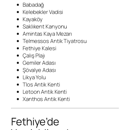
Babadağ
Kelebekler Vadisi
Kayaköy
Saklıkent Kanyonu
Amintas Kaya Mezarı
Telmessos Antik Tiyatrosu
Fethiye Kalesi
Çalış Plajı
Gemiler Adası
Şövalye Adası
Likya Yolu
Tlos Antik Kenti
Letoon Antik Kenti
Xanthos Antik Kenti
Fethiye’de