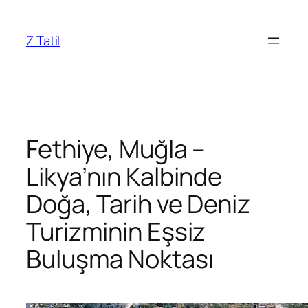
İçeriğe
geç
Z Tatil
Fethiye, Muğla –
Likya’nın Kalbinde
Doğa, Tarih ve Deniz
Turizminin Eşsiz
Buluşma Noktası