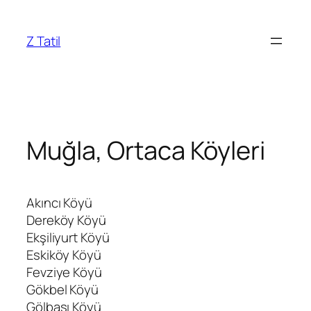
İçeriğe
geç
Z Tatil
Muğla, Ortaca Köyleri
Akıncı Köyü
Dereköy Köyü
Ekşiliyurt Köyü
Eskiköy Köyü
Fevziye Köyü
Gökbel Köyü
Gölbaşı Köyü