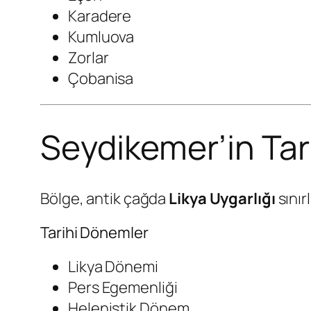
Karadere
Kumluova
Zorlar
Çobanisa
Seydikemer’in Tar
Bölge, antik çağda
Likya Uygarlığı
sınır
Tarihi Dönemler
Likya Dönemi
Pers Egemenliği
Helenistik Dönem