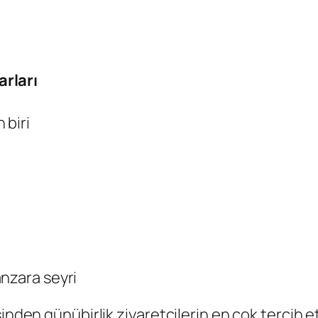
rları
 biri
nzara seyri
inden günübirlik ziyaretçilerin en çok tercih et