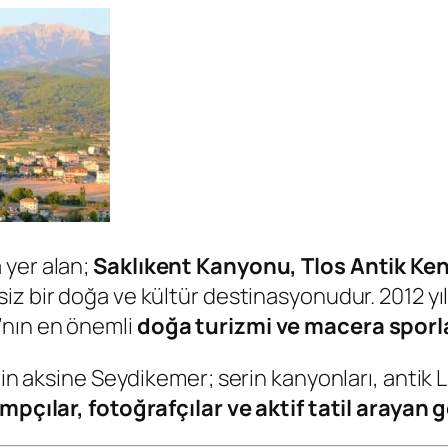
 yer alan;
Saklıkent Kanyonu, Tlos Antik Kent
iz bir doğa ve kültür destinasyonudur. 2012 yıl
’nın en önemli
doğa turizmi ve macera sporla
nin aksine Seydikemer; serin kanyonları, antik Li
mpçılar, fotoğrafçılar ve aktif tatil arayan 