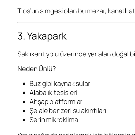
Tlos’un simgesi olan bu mezar, kanatlı a
3. Yakapark
Saklıkent yolu üzerinde yer alan doğal bi
Neden Ünlü?
Buz gibi kaynak suları
Alabalık tesisleri
Ahşap platformlar
Şelale benzeri su akıntıları
Serin mikroklima