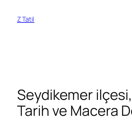
İçeriğe
geç
Z Tatil
Seydikemer ilçesi
Tarih ve Macera Do