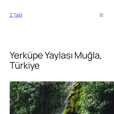
İçeriğe
geç
Z Tatil
Yerküpe Yaylası Muğla,
Türkiye