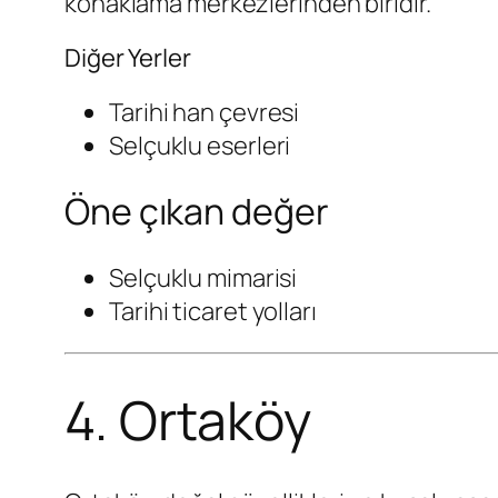
konaklama merkezlerinden biridir.
Diğer Yerler
Tarihi han çevresi
Selçuklu eserleri
Öne çıkan değer
Selçuklu mimarisi
Tarihi ticaret yolları
4. Ortaköy