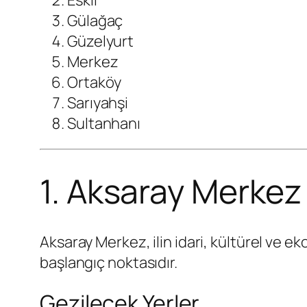
Eskil
Gülağaç
Güzelyurt
Merkez
Ortaköy
Sarıyahşi
Sultanhanı
1. Aksaray Merkez
Aksaray Merkez, ilin idari, kültürel ve e
başlangıç noktasıdır.
Gezilecek Yerler