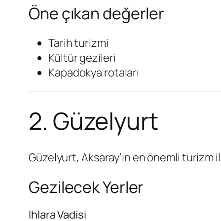
Öne çıkan değerler
Tarih turizmi
Kültür gezileri
Kapadokya rotaları
2. Güzelyurt
Güzelyurt, Aksaray’ın en önemli turizm il
Gezilecek Yerler
Ihlara Vadisi