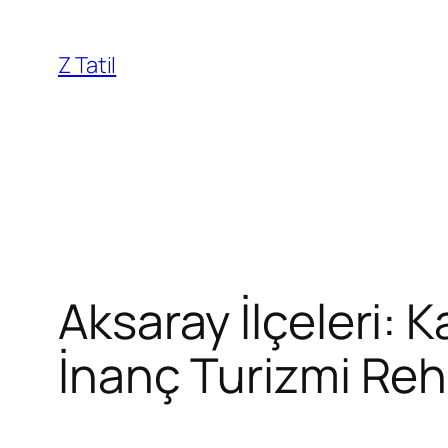
İçeriğe
geç
Z Tatil
Aksaray İlçeleri: 
İnanç Turizmi Reh