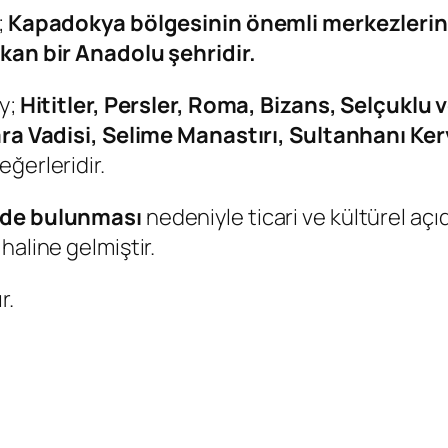
;
Kapadokya bölgesinin önemli merkezlerinden
ıkan bir Anadolu şehridir.
ay;
Hititler, Persler, Roma, Bizans, Selçukl
ara Vadisi, Selime Manastırı, Sultanhanı Ker
eğerleridir.
nde bulunması
nedeniyle ticari ve kültürel aç
haline gelmiştir.
r.