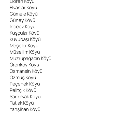
Elören Köyü
Elvanlar Köyü
Gümele Köyü
Güney Köyü
İnceöz Köyü
Kuşçular Köyü
Kuyubaşı Köyü
Meşeler Köyü
Müsellim Köyü
Muzrupağacın Köyü
Örenköy Köyü
Osmansin Köyü
Ozmuş Köyü
Peçenek Köyü
Pelitçik Köyü
Sarıkavak Köyü
Tatlak Köyü
Yahşihan Köyü