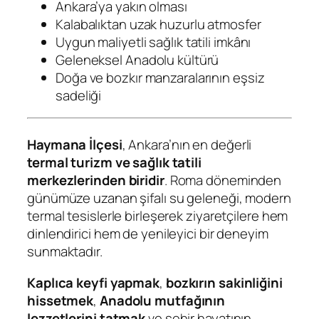
Ankara’ya yakın olması
Kalabalıktan uzak huzurlu atmosfer
Uygun maliyetli sağlık tatili imkânı
Geleneksel Anadolu kültürü
Doğa ve bozkır manzaralarının eşsiz
sadeliği
Haymana İlçesi
, Ankara’nın en değerli
termal turizm ve sağlık tatili
merkezlerinden biridir
. Roma döneminden
günümüze uzanan şifalı su geleneği, modern
termal tesislerle birleşerek ziyaretçilere hem
dinlendirici hem de yenileyici bir deneyim
sunmaktadır.
Kaplıca keyfi yapmak
,
bozkırın sakinliğini
hissetmek
,
Anadolu mutfağının
lezzetlerini tatmak
ve şehir hayatının