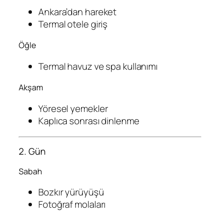
Ankara’dan hareket
Termal otele giriş
Öğle
Termal havuz ve spa kullanımı
Akşam
Yöresel yemekler
Kaplıca sonrası dinlenme
2. Gün
Sabah
Bozkır yürüyüşü
Fotoğraf molaları