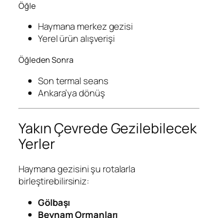
Öğle
Haymana merkez gezisi
Yerel ürün alışverişi
Öğleden Sonra
Son termal seans
Ankara’ya dönüş
Yakın Çevrede Gezilebilecek
Yerler
Haymana gezisini şu rotalarla
birleştirebilirsiniz:
Gölbaşı
Beynam Ormanları