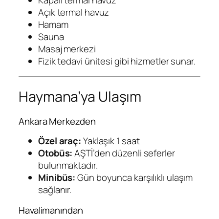
Açık termal havuz
Hamam
Sauna
Masaj merkezi
Fizik tedavi ünitesi gibi hizmetler sunar.
Haymana’ya Ulaşım
Ankara Merkezden
Özel araç:
Yaklaşık 1 saat
Otobüs:
AŞTİ’den düzenli seferler
bulunmaktadır.
Minibüs:
Gün boyunca karşılıklı ulaşım
sağlanır.
Havalimanından