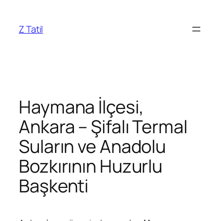
İçeriğe
geç
Z Tatil
Haymana İlçesi,
Ankara – Şifalı Termal
Suların ve Anadolu
Bozkırının Huzurlu
Başkenti