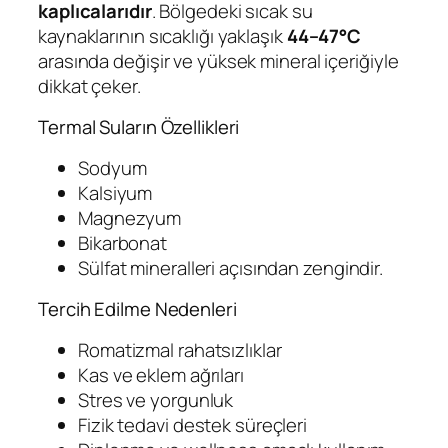
kaplıcalarıdır
. Bölgedeki sıcak su
kaynaklarının sıcaklığı yaklaşık
44–47°C
arasında değişir ve yüksek mineral içeriğiyle
dikkat çeker.
Termal Suların Özellikleri
Sodyum
Kalsiyum
Magnezyum
Bikarbonat
Sülfat mineralleri açısından zengindir.
Tercih Edilme Nedenleri
Romatizmal rahatsızlıklar
Kas ve eklem ağrıları
Stres ve yorgunluk
Fizik tedavi destek süreçleri