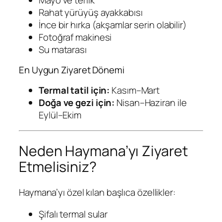
Rahat yürüyüş ayakkabısı
İnce bir hırka (akşamlar serin olabilir)
Fotoğraf makinesi
Su matarası
En Uygun Ziyaret Dönemi
Termal tatil için:
Kasım–Mart
Doğa ve gezi için:
Nisan–Haziran ile
Eylül–Ekim
Neden Haymana’yı Ziyaret
Etmelisiniz?
Haymana’yı özel kılan başlıca özellikler:
Şifalı termal sular