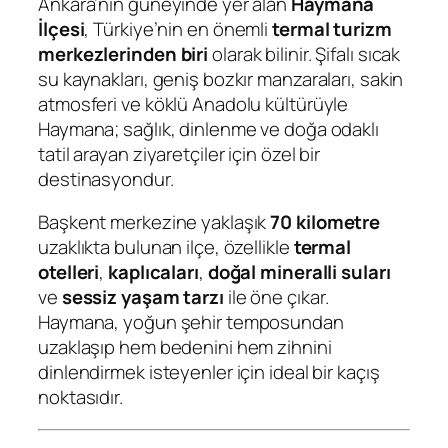
Ankara’nın güneyinde yer alan
Haymana
İlçesi
, Türkiye’nin en önemli
termal turizm
merkezlerinden biri
olarak bilinir. Şifalı sıcak
su kaynakları, geniş bozkır manzaraları, sakin
atmosferi ve köklü Anadolu kültürüyle
Haymana; sağlık, dinlenme ve doğa odaklı
tatil arayan ziyaretçiler için özel bir
destinasyondur.
Başkent merkezine yaklaşık
70 kilometre
uzaklıkta bulunan ilçe, özellikle
termal
otelleri
,
kaplıcaları
,
doğal mineralli suları
ve
sessiz yaşam tarzı
ile öne çıkar.
Haymana, yoğun şehir temposundan
uzaklaşıp hem bedenini hem zihnini
dinlendirmek isteyenler için ideal bir kaçış
noktasıdır.