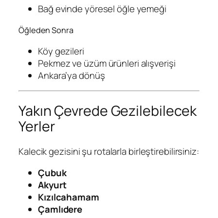
Bağ evinde yöresel öğle yemeği
Öğleden Sonra
Köy gezileri
Pekmez ve üzüm ürünleri alışverişi
Ankara’ya dönüş
Yakın Çevrede Gezilebilecek
Yerler
Kalecik gezisini şu rotalarla birleştirebilirsiniz:
Çubuk
Akyurt
Kızılcahamam
Çamlıdere