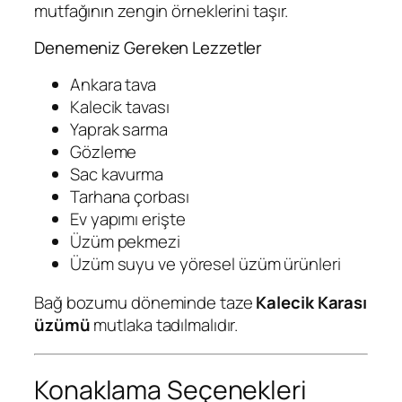
mutfağının zengin örneklerini taşır.
Denemeniz Gereken Lezzetler
Ankara tava
Kalecik tavası
Yaprak sarma
Gözleme
Sac kavurma
Tarhana çorbası
Ev yapımı erişte
Üzüm pekmezi
Üzüm suyu ve yöresel üzüm ürünleri
Bağ bozumu döneminde taze
Kalecik Karası
üzümü
mutlaka tadılmalıdır.
Konaklama Seçenekleri