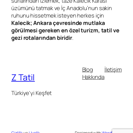
surlarından izlemek, taze Kalecik Karası
üzümünü tatmak ve İç Anadolu’nun sakin
ruhunu hissetmek isteyen herkes için
Kalecik; Ankara çevresinde mutlaka
görülmesi gereken en özel turizm, tatil ve
gezi rotalarından biridir
.
Blog
İletişim
Z Tatil
Hakkında
Türkiye'yi Keşfet
Gizlilik
ve
Uyelik
Designed with
WordPress