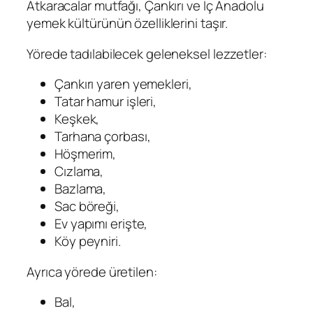
Atkaracalar mutfağı, Çankırı ve İç Anadolu
yemek kültürünün özelliklerini taşır.
Yörede tadılabilecek geleneksel lezzetler:
Çankırı yaren yemekleri,
Tatar hamur işleri,
Keşkek,
Tarhana çorbası,
Höşmerim,
Cızlama,
Bazlama,
Sac böreği,
Ev yapımı erişte,
Köy peyniri.
Ayrıca yörede üretilen:
Bal,