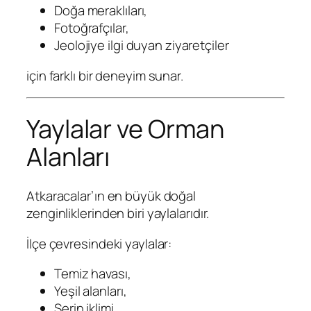
Doğa meraklıları,
Fotoğrafçılar,
Jeolojiye ilgi duyan ziyaretçiler
için farklı bir deneyim sunar.
Yaylalar ve Orman
Alanları
Atkaracalar’ın en büyük doğal
zenginliklerinden biri yaylalarıdır.
İlçe çevresindeki yaylalar:
Temiz havası,
Yeşil alanları,
Serin iklimi,