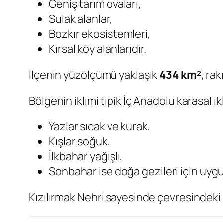
Geniş tarım ovaları,
Sulak alanlar,
Bozkır ekosistemleri,
Kırsal köy alanlarıdır.
İlçenin yüzölçümü yaklaşık
434 km²
, rak
Bölgenin iklimi tipik İç Anadolu karasal ikl
Yazlar sıcak ve kurak,
Kışlar soğuk,
İlkbahar yağışlı,
Sonbahar ise doğa gezileri için uyg
Kızılırmak Nehri sayesinde çevresindeki t