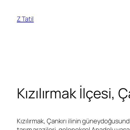
İçeriğe
geç
Z Tatil
Kızılırmak İlçesi, 
Kızılırmak, Çankırı ilinin güneydoğusund
tarım arazileri, geleneksel Anadolu yaşamı