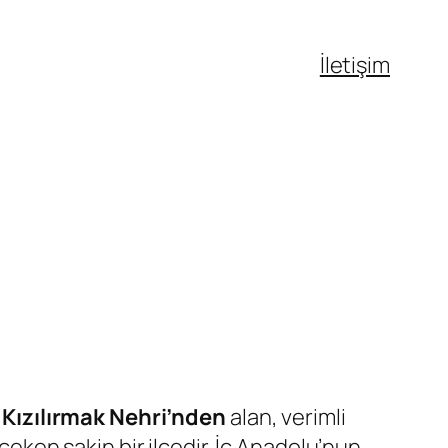
İletişim
n
Kızılırmak Nehri’nden
alan, verimli
 çeken sakin bir ilçedir. İç Anadolu’nun