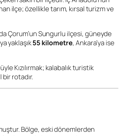
an ilçe; özellikle tarım, kırsal turizm ve
uda Çorum’un Sungurlu ilçesi, güneyde
’ya yaklaşık
55 kilometre
, Ankara’ya ise
yle Kızılırmak; kalabalık turistik
bir rotadır.
lmuştur. Bölge, eski dönemlerden