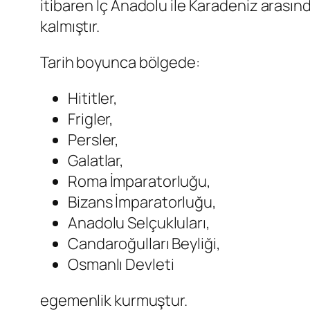
itibaren İç Anadolu ile Karadeniz arasınd
kalmıştır.
Tarih boyunca bölgede:
Hititler,
Frigler,
Persler,
Galatlar,
Roma İmparatorluğu,
Bizans İmparatorluğu,
Anadolu Selçukluları,
Candaroğulları Beyliği,
Osmanlı Devleti
egemenlik kurmuştur.