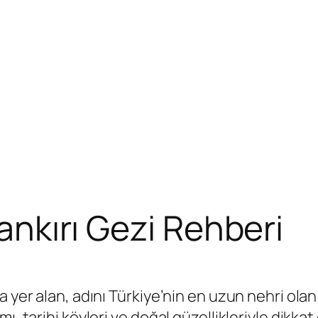
Çankırı Gezi Rehberi
a yer alan, adını Türkiye’nin en uzun nehri ola
, tarihi köyleri ve doğal güzellikleriyle dikkat