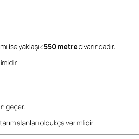
ımı ise yaklaşık
550 metre
civarındadır.
imidir:
un geçer.
arım alanları oldukça verimlidir.