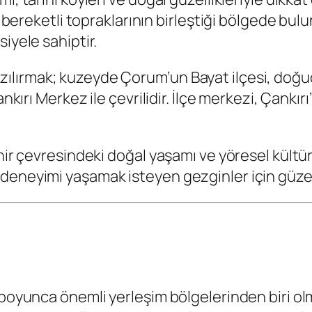
 bereketli topraklarının birleştiği bölgede bulun
iyele sahiptir.
ılırmak; kuzeyde Çorum’un Bayat ilçesi, doğ
nkırı Merkez ile çevrilidir. İlçe merkezi, Çankırı
hir çevresindeki doğal yaşamı ve yöresel kültürü
deneyimi yaşamak isteyen gezginler için güzel 
h boyunca önemli yerleşim bölgelerinden biri o