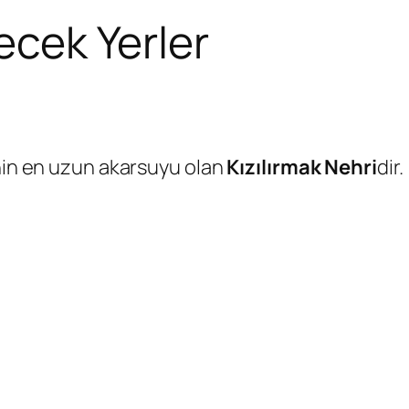
lecek Yerler
’nin en uzun akarsuyu olan
Kızılırmak Nehri
dir.