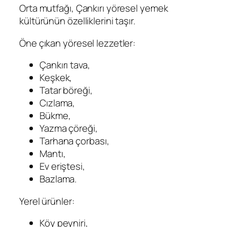
Orta mutfağı, Çankırı yöresel yemek
kültürünün özelliklerini taşır.
Öne çıkan yöresel lezzetler:
Çankırı tava,
Keşkek,
Tatar böreği,
Cızlama,
Bükme,
Yazma çöreği,
Tarhana çorbası,
Mantı,
Ev eriştesi,
Bazlama.
Yerel ürünler:
Köy peyniri,