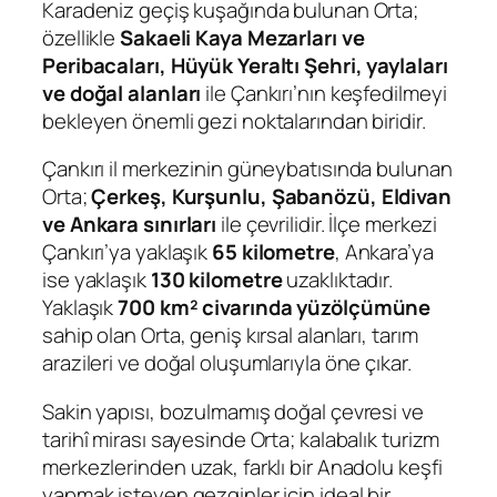
Karadeniz geçiş kuşağında bulunan Orta;
özellikle
Sakaeli Kaya Mezarları ve
Peribacaları, Hüyük Yeraltı Şehri, yaylaları
ve doğal alanları
ile Çankırı’nın keşfedilmeyi
bekleyen önemli gezi noktalarından biridir.
Çankırı il merkezinin güneybatısında bulunan
Orta;
Çerkeş, Kurşunlu, Şabanözü, Eldivan
ve Ankara sınırları
ile çevrilidir. İlçe merkezi
Çankırı’ya yaklaşık
65 kilometre
, Ankara’ya
ise yaklaşık
130 kilometre
uzaklıktadır.
Yaklaşık
700 km² civarında yüzölçümüne
sahip olan Orta, geniş kırsal alanları, tarım
arazileri ve doğal oluşumlarıyla öne çıkar.
Sakin yapısı, bozulmamış doğal çevresi ve
tarihî mirası sayesinde Orta; kalabalık turizm
merkezlerinden uzak, farklı bir Anadolu keşfi
yapmak isteyen gezginler için ideal bir