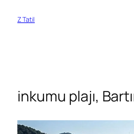
İçeriğe
geç
Z Tatil
inkumu plajı, Bart