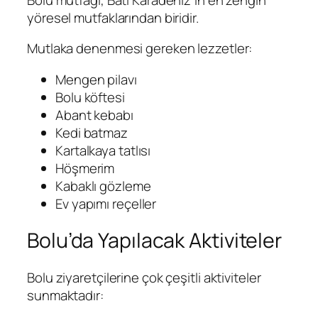
yöresel mutfaklarından biridir.
Mutlaka denenmesi gereken lezzetler:
Mengen pilavı
Bolu köftesi
Abant kebabı
Kedi batmaz
Kartalkaya tatlısı
Höşmerim
Kabaklı gözleme
Ev yapımı reçeller
Bolu’da Yapılacak Aktiviteler
Bolu ziyaretçilerine çok çeşitli aktiviteler
sunmaktadır: