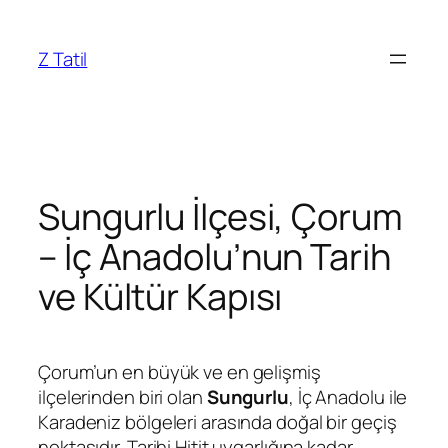
İçeriğe
geç
Z Tatil
Sungurlu İlçesi, Çorum
– İç Anadolu’nun Tarih
ve Kültür Kapısı
Çorum’un en büyük ve en gelişmiş
ilçelerinden biri olan
Sungurlu
, İç Anadolu ile
Karadeniz bölgeleri arasında doğal bir geçiş
noktasıdır. Tarihi Hitit uygarlığına kadar