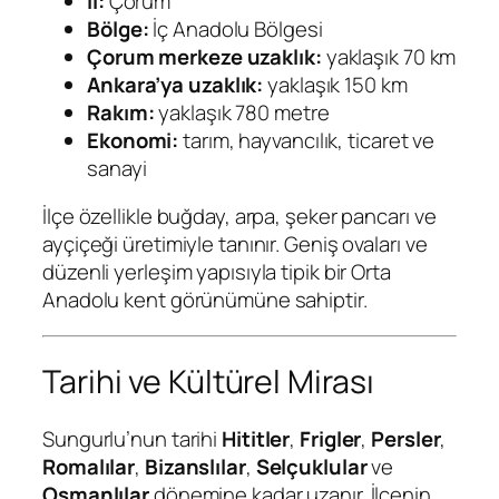
İl:
Çorum
Bölge:
İç Anadolu Bölgesi
Çorum merkeze uzaklık:
yaklaşık 70 km
Ankara’ya uzaklık:
yaklaşık 150 km
Rakım:
yaklaşık 780 metre
Ekonomi:
tarım, hayvancılık, ticaret ve
sanayi
İlçe özellikle buğday, arpa, şeker pancarı ve
ayçiçeği üretimiyle tanınır. Geniş ovaları ve
düzenli yerleşim yapısıyla tipik bir Orta
Anadolu kent görünümüne sahiptir.
Tarihi ve Kültürel Mirası
Sungurlu’nun tarihi
Hititler
,
Frigler
,
Persler
,
Romalılar
,
Bizanslılar
,
Selçuklular
ve
Osmanlılar
dönemine kadar uzanır. İlçenin