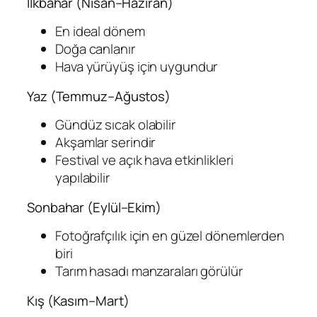
İlkbahar (Nisan–Haziran)
En ideal dönem
Doğa canlanır
Hava yürüyüş için uygundur
Yaz (Temmuz–Ağustos)
Gündüz sıcak olabilir
Akşamlar serindir
Festival ve açık hava etkinlikleri
yapılabilir
Sonbahar (Eylül–Ekim)
Fotoğrafçılık için en güzel dönemlerden
biri
Tarım hasadı manzaraları görülür
Kış (Kasım–Mart)