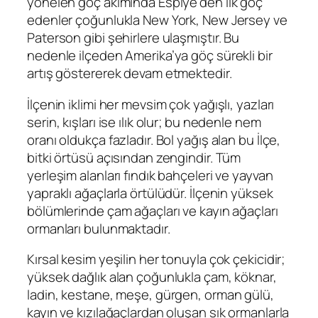
yönelen göç akımında Espiye’den ilk göç
edenler çoğunlukla New York, New Jersey ve
Paterson gibi şehirlere ulaşmıştır. Bu
nedenle ilçeden Amerika’ya göç sürekli bir
artış göstererek devam etmektedir.
İlçenin iklimi her mevsim çok yağışlı, yazları
serin, kışları ise ılık olur; bu nedenle nem
oranı oldukça fazladır. Bol yağış alan bu İlçe,
bitki örtüsü açısından zengindir. Tüm
yerleşim alanları fındık bahçeleri ve yayvan
yapraklı ağaçlarla örtülüdür. İlçenin yüksek
bölümlerinde çam ağaçları ve kayın ağaçları
ormanları bulunmaktadır.
Kırsal kesim yeşilin her tonuyla çok çekicidir;
yüksek dağlık alan çoğunlukla çam, köknar,
ladin, kestane, meşe, gürgen, orman gülü,
kayın ve kızılağaçlardan oluşan sık ormanlarla