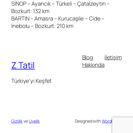
SİNOP – Ayancık – Türkeli – Çatalzeytin –
Bozkurt: 132 km
BARTIN – Amasra – Kurucaşile – Cide –
İnebolu – Bozkurt: 210 km
Blog
İletişim
Z Tatil
Hakkında
Türkiye'yi Keşfet
Gizlilik
ve
Uyelik
Designed with
WordPress