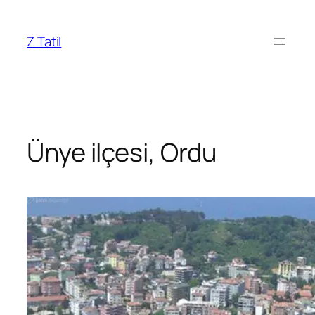
İçeriğe
geç
Z Tatil
Ünye ilçesi, Ordu