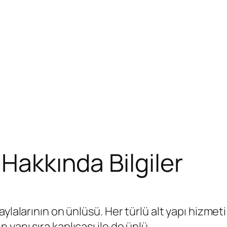
 Hakkında Bilgiler
aylalarının on ünlüsü. Her türlü alt yapı hizme
yanı sıra kaplıcası ile de ünlü.