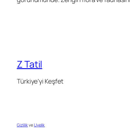
Z Tatil
Türkiye'yi Keşfet
Gizlilik
ve
Uyelik