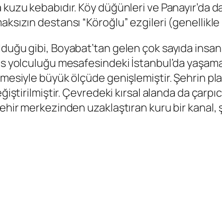
 kuzu kebabıdır. Köy düğünleri ve Panayır’da d
ksızın destansı “Köroğlu” ezgileri (genellikle be
duğu gibi, Boyabat’tan gelen çok sayıda insan 
büs yolculuğu mesafesindeki İstanbul’da yaşama
mesiyle büyük ölçüde genişlemiştir. Şehrin plan
ğiştirilmiştir. Çevredeki kırsal alanda da çarpıc
şehir merkezinden uzaklaştıran kuru bir kanal, 