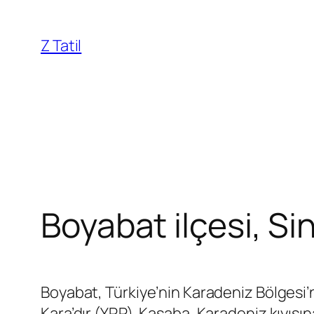
İçeriğe
geç
Z Tatil
Boyabat ilçesi, Si
Boyabat, Türkiye’nin Karadeniz Bölgesi’nd
Kara’dır (YRP). Kasaba, Karadeniz kıyısına