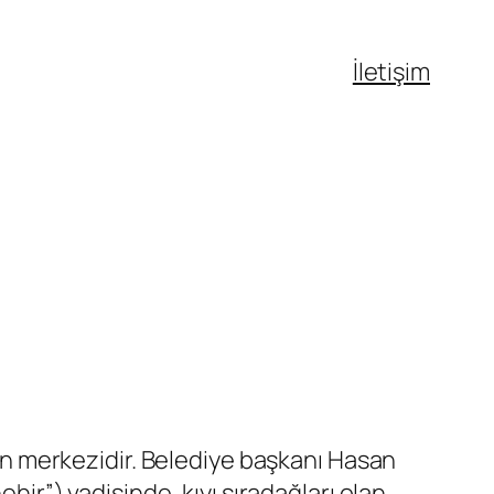
İletişim
’nin merkezidir. Belediye başkanı Hasan
ehir”) vadisinde, kıyı sıradağları olan