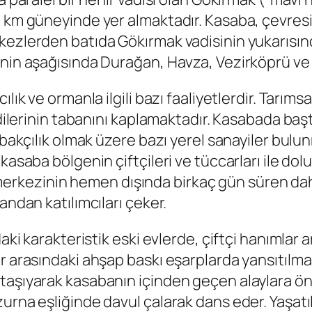
0 km güneyinde yer almaktadır. Kasaba, çevres
rkezlerden batıda Gökırmak vadisinin yukarıs
sinin aşağısında Durağan, Havza, Vezirköprü v
lık ve ormanla ilgili bazı faaliyetlerdir. Tarıms
adilerinin tabanını kaplamaktadır. Kasabada başt
tabakçılık olmak üzere bazı yerel sanayiler bul
kasaba bölgenin çiftçileri ve tüccarları ile dol
rkezinin hemen dışında birkaç gün süren dah
andan katılımcıları çeker.
daki karakteristik eski evlerde, çiftçi hanımlar
ar arasındaki ahşap baskı eşarplarda yansıtılm
taşıyarak kasabanın içinden geçen alaylara ön
zurna eşliğinde davul çalarak dans eder. Yaşat