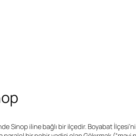
nop
e Sinop iline bağlı bir ilçedir. Boyabat İlçesi
 paralel bir nehir vadisi olan Gökırmak (“mavi n