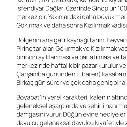
İsfendiyar Dağları üzerinde Sinop’un 10
merkezidir. Yakınlardaki daha büyük me
Gökırmak ve daha sonra Kızılırmak vadi
Bölgenin ana gelir kaynağı tarım, hayvancı
Pirinç tarlaları Gökırmak ve Kızılırmak v
pirincin ayıklanması ve parlatılması ve 
merkezinde haftalık bir pazar kurulur ve 
Çarşamba gününden itibaren) kasaba me
Birkaç gün sürer ve çok daha geniş bir al
Boyabat’ın yerel karakteri, kalenin altın
geleneksel eşarplarda ve şehirli hanıml
damgasını vurur. Düğün evine hediyeler 
davulcu geleneksel davulcu kıyafetiyle 