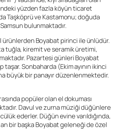
indeki yüzden fazla köyün ticaret
ında Taşköprü ve Kastamonu; doğuda
e Samsun bulunmaktadır.
al ürünlerden Boyabat pirinci ile ünlüdür.
a tuğla, kiremit ve seramik üretimi,
unmaktadır. Pazartesi günleri Boyabat
up taşar. Sonbaharda (Ekim ayının ikinci
a büyük bir panayır düzenlenmektedir.
 arasında popüler olan el dokuması
aktadır. Davul ve zurna müziği düğünlere
cülük ederler. Düğün evine varıldığında,
ılan bir başka Boyabat geleneği de özel